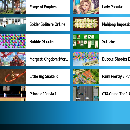
Forge of Empires
Lady Popular
Spider Solitaire Online
Mahjong Impossi
Bubble Shooter
Solitaire
Mergest Kingdom: Merge Puzzle
Little Big Snake.io
Prince of Persia 1
GTA Grand Theft 