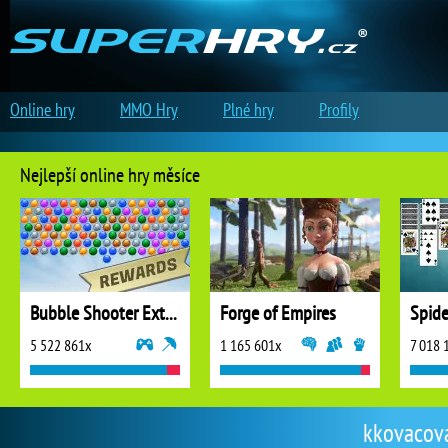
Online hry
MMO Hry
Plné hry
Profily
Nejlepší online hry měsíce
Bubble Shooter Extreme
Forge of Empires
5 522 861x
1 165 601x
7 018 
kkovacova 