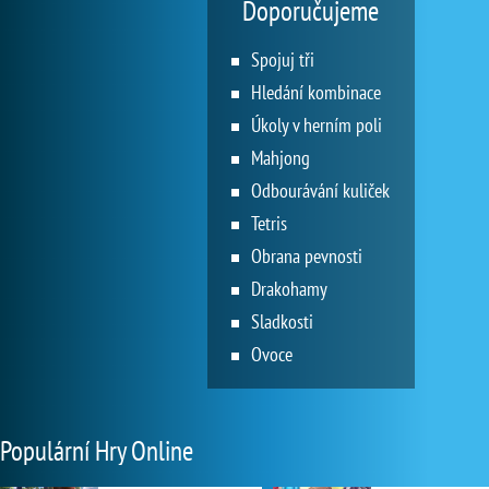
Doporučujeme
Spojuj tři
Hledání kombinace
Úkoly v herním poli
Mahjong
Odbourávání kuliček
Tetris
Obrana pevnosti
Drakohamy
Sladkosti
Ovoce
Populární Hry Online