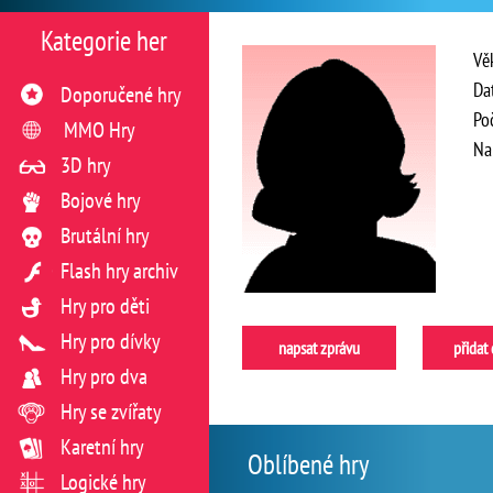
Kategorie her
Vě
Da
Doporučené hry
Po
MMO Hry
Na
3D hry
Bojové hry
Brutální hry
Flash hry archiv
Hry pro děti
Hry pro dívky
napsat zprávu
přidat
Hry pro dva
Hry se zvířaty
Karetní hry
Oblíbené hry
Logické hry