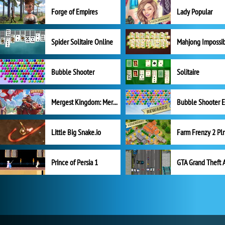
Forge of Empires
Lady Popular
Spider Solitaire Online
Mahjong Impossi
Bubble Shooter
Solitaire
Mergest Kingdom: Merge Puzzle
Little Big Snake.io
Prince of Persia 1
GTA Grand Theft 