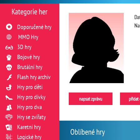
Kategorie her
Da
Na
Doporučené hry
MMO Hry
3D hry
Bojové hry
Brutální hry
Flash hry archiv
Hry pro děti
Hry pro dívky
napsat zprávu
přidat
Hry pro dva
Hry se zvířaty
Karetní hry
Oblíbené hry
Logické hry