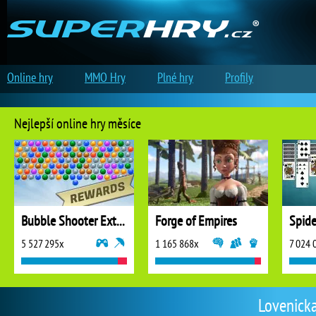
Online hry
MMO Hry
Plné hry
Profily
Nejlepší online hry měsíce
Bubble Shooter Extreme
Forge of Empires
5 527 295x
1 165 868x
7 024 
Lovenicka