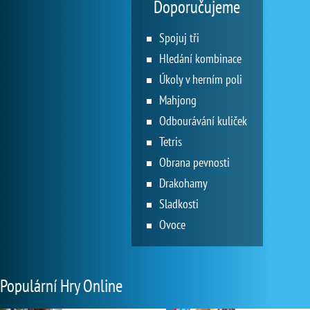
Doporučujeme
Spojuj tři
Hledání kombinace
Úkoly v herním poli
Mahjong
Odbourávání kuliček
Tetris
Obrana pevnosti
Drakohamy
Sladkosti
Ovoce
Populární Hry Online