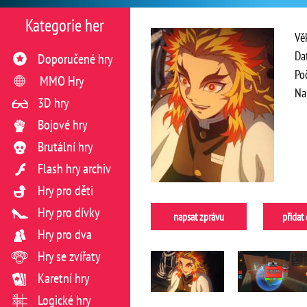
Kategorie her
Vě
Da
Doporučené hry
Po
MMO Hry
Na
3D hry
Bojové hry
Brutální hry
Flash hry archiv
Hry pro děti
Hry pro dívky
napsat zprávu
přidat
Hry pro dva
Hry se zvířaty
Karetní hry
Logické hry