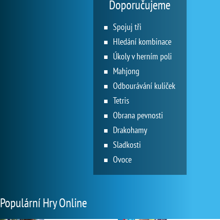
Doporučujeme
Spojuj tři
Hledání kombinace
Úkoly v herním poli
Mahjong
Odbourávání kuliček
Tetris
Obrana pevnosti
Drakohamy
Sladkosti
Ovoce
Populární Hry Online