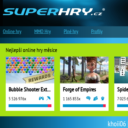
Online hry
MMO Hry
Plné hry
Profily
Nejlepší online hry měsíce
Bubble Shooter Extreme
Forge of Empires
5 526 976x
1 165 853x
7 023 
khoii06 