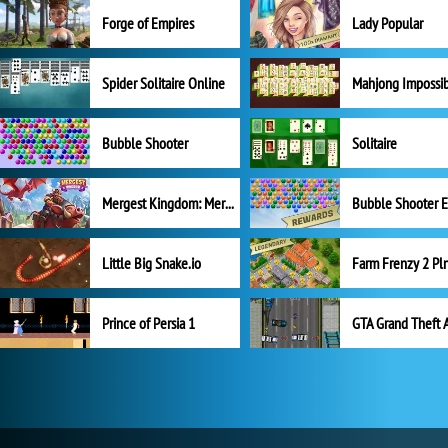
Forge of Empires
Lady Popular
Spider Solitaire Online
Mahjong Impossi
Bubble Shooter
Solitaire
Mergest Kingdom: Merge Puzzle
Little Big Snake.io
Prince of Persia 1
GTA Grand Theft 