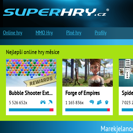
Online hry
MMO Hry
Plné hry
Profily
Nejlepší online hry měsíce
Bubble Shooter Extreme
Forge of Empires
5 526 652x
1 165 836x
7 023 
Marekjelanoo