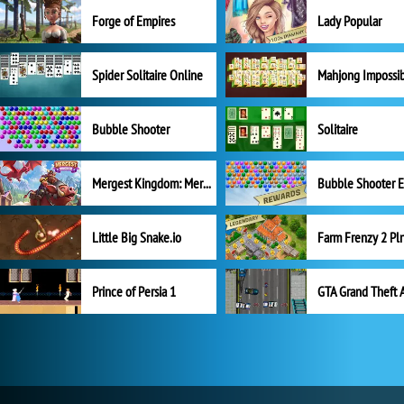
Forge of Empires
Lady Popular
Spider Solitaire Online
Mahjong Impossi
Bubble Shooter
Solitaire
Mergest Kingdom: Merge Puzzle
Little Big Snake.io
Prince of Persia 1
GTA Grand Theft 