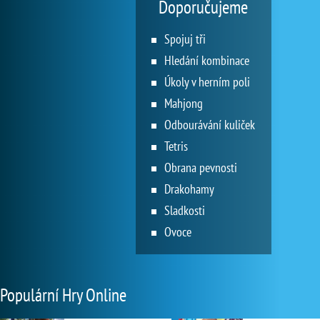
Doporučujeme
Spojuj tři
Hledání kombinace
Úkoly v herním poli
Mahjong
Odbourávání kuliček
Tetris
Obrana pevnosti
Drakohamy
Sladkosti
Ovoce
Populární Hry Online