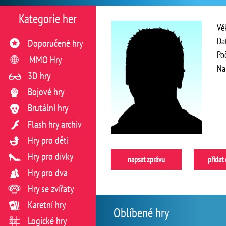
Kategorie her
Vě
Da
Doporučené hry
Po
MMO Hry
Na
3D hry
Bojové hry
Brutální hry
Flash hry archiv
Hry pro děti
Hry pro dívky
napsat zprávu
přidat
Hry pro dva
Hry se zvířaty
Karetní hry
Oblíbené hry
Logické hry