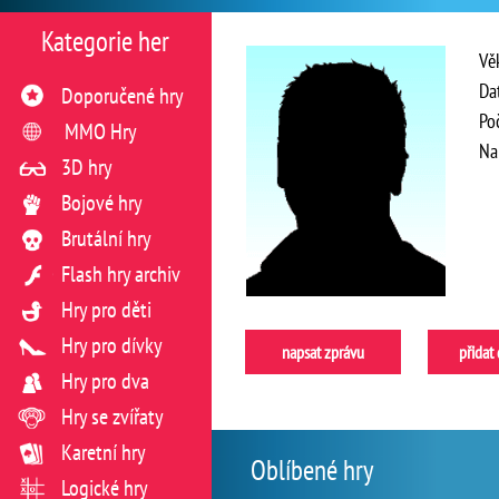
Kategorie her
Vě
Da
Doporučené hry
Po
MMO Hry
Na
3D hry
Bojové hry
Brutální hry
Flash hry archiv
Hry pro děti
Hry pro dívky
napsat zprávu
přidat
Hry pro dva
Hry se zvířaty
Karetní hry
Oblíbené hry
Logické hry