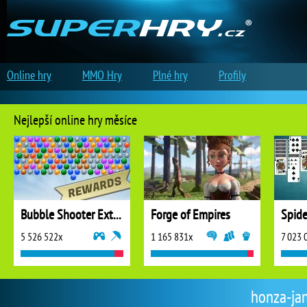
Online hry
MMO Hry
Plné hry
Profily
Nejlepší online hry měsíce
Bubble Shooter Extreme
Forge of Empires
5 526 522x
1 165 831x
7 023 
honza-jan