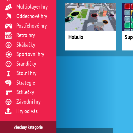
Multiplayer hry
Oddechové hry
Postřehové hry
Retro hry
Hole.io
Sup
Skákačky
Sportovní hry
Srandičky
Stolní hry
Strategie
Střílečky
Závodní hry
Hry od vás
všechny kategorie