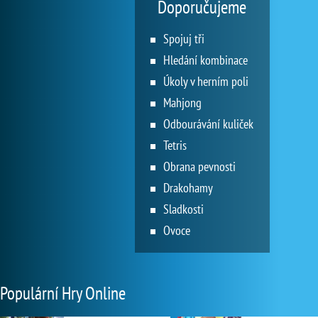
Doporučujeme
Spojuj tři
Hledání kombinace
Úkoly v herním poli
Mahjong
Odbourávání kuliček
Tetris
Obrana pevnosti
Drakohamy
Sladkosti
Ovoce
Populární Hry Online