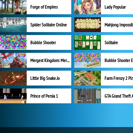
Forge of Empires
Lady Popular
Spider Solitaire Online
Mahjong Impossi
Bubble Shooter
Solitaire
Mergest Kingdom: Merge Puzzle
Little Big Snake.io
Prince of Persia 1
GTA Grand Theft 