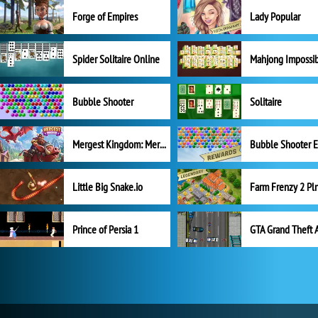
Forge of Empires
Lady Popular
Spider Solitaire Online
Mahjong Impossi
Bubble Shooter
Solitaire
Mergest Kingdom: Merge Puzzle
Little Big Snake.io
Prince of Persia 1
GTA Grand Theft 