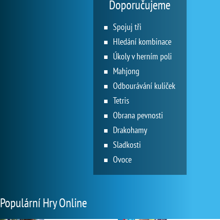
Doporučujeme
Spojuj tři
Hledání kombinace
Úkoly v herním poli
Mahjong
Odbourávání kuliček
Tetris
Obrana pevnosti
Drakohamy
Sladkosti
Ovoce
Populární Hry Online