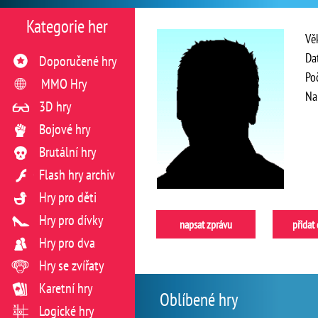
Kategorie her
Vě
Da
Doporučené hry
Po
MMO Hry
Na
3D hry
Bojové hry
Brutální hry
Flash hry archiv
Hry pro děti
Hry pro dívky
napsat zprávu
přidat
Hry pro dva
Hry se zvířaty
Karetní hry
Oblíbené hry
Logické hry