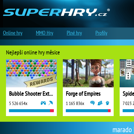
Online hry
MMO Hry
Plné hry
Profily
Nejlepší online hry měsíce
Bubble Shooter Extreme
Forge of Empires
5 526 654x
1 165 836x
7 023 
marado |