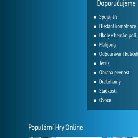
Doporučujeme
Spojuj tři
Hledání kombinace
Úkoly v herním poli
Mahjong
Odbourávání kuliče
Tetris
Obrana pevnosti
Drakohamy
Sladkosti
Ovoce
Populární Hry Online