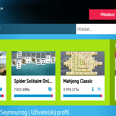
Přihlášení
y
Spider Solitaire Online
Mahjong Classic
7 021 690x
3 976 175x
Seymourrog | Uživatelský profil