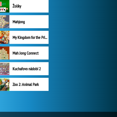
Žolíky
Mahjong
My Kingdom for the Princess Plná verze
Mah Jong Connect
Kuchařovo nádobí 2
Zoo 2: Animal Park