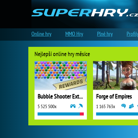
Online hry
MMO Hry
Plné hry
Profil
Nejlepší online hry měsíce
Bubble Shooter Extreme
Forge of Empires
5 525 500x
1 165 763x