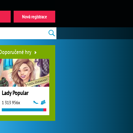
Nová registrace
Doporučené hry
Lady Popular
1 313 956x