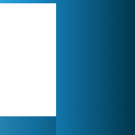
My Free Zoo
1 007 507x
World of Tanks
1 822 554x