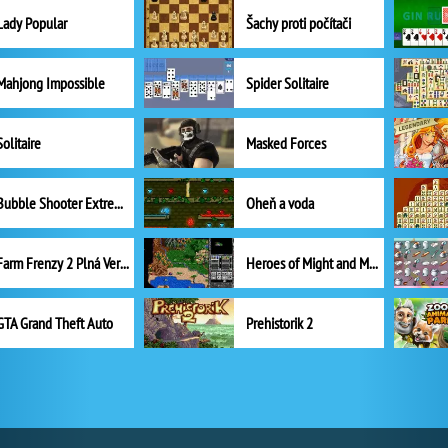
Lady Popular
Šachy proti počítači
Mahjong Impossible
Spider Solitaire
Solitaire
Masked Forces
Bubble Shooter Extreme
Oheň a voda
Farm Frenzy 2 Plná Verze
Heroes of Might and Magic II
GTA Grand Theft Auto
Prehistorik 2