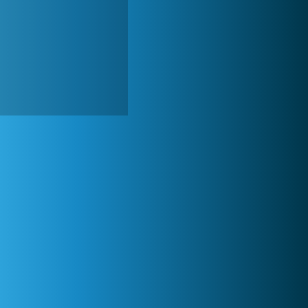
Forge of Empires
1 165 763x