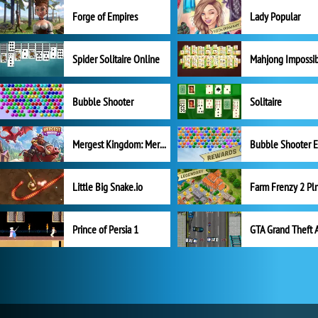
Forge of Empires
Lady Popular
Spider Solitaire Online
Mahjong Impossi
Bubble Shooter
Solitaire
Mergest Kingdom: Merge Puzzle
Little Big Snake.io
Prince of Persia 1
GTA Grand Theft 