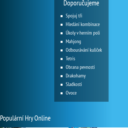
Doporučujeme
Spojuj tři
Hledání kombinace
Úkoly v herním poli
Mahjong
Odbourávání kuliček
Tetris
Obrana pevnosti
Drakohamy
Sladkosti
Ovoce
Populární Hry Online