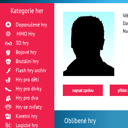
Kategorie her
Vě
Da
Doporučené hry
Na
MMO Hry
3D hry
Bojové hry
Brutální hry
Flash hry archiv
Hry pro děti
Hry pro dívky
napsat zprávu
přidat
Hry pro dva
Hry se zvířaty
Karetní hry
Oblíbené hry
Logické hry