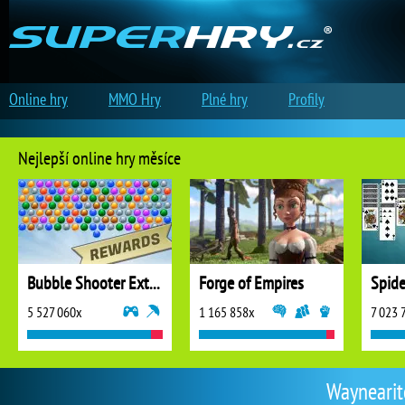
Online hry
MMO Hry
Plné hry
Profily
Nejlepší online hry měsíce
Bubble Shooter Extreme
Forge of Empires
5 527 060x
1 165 858x
7 023 
Waynearito