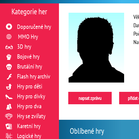
Kategorie her
Vě
Da
Doporučené hry
Po
MMO Hry
Na
3D hry
Bojové hry
Brutální hry
Flash hry archiv
Hry pro děti
Hry pro dívky
napsat zprávu
přidat
Hry pro dva
Hry se zvířaty
Karetní hry
Oblíbené hry
Logické hry