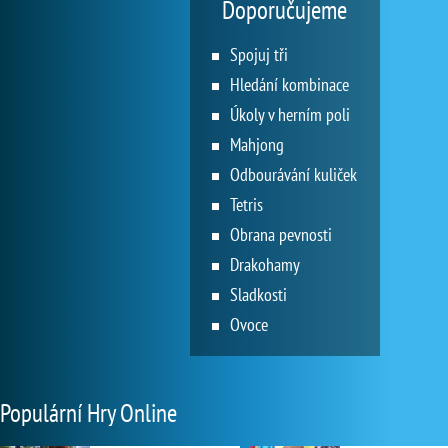
Doporučujeme
Spojuj tři
Hledání kombinace
Úkoly v herním poli
Mahjong
Odbourávání kuliček
Tetris
Obrana pevnosti
Drakohamy
Sladkosti
Ovoce
Populární Hry Online