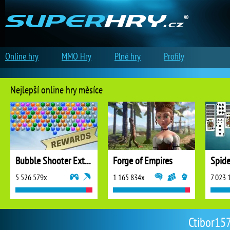
Online hry
MMO Hry
Plné hry
Profily
Nejlepší online hry měsíce
Bubble Shooter Extreme
Forge of Empires
5 526 579x
1 165 834x
7 023 
Ctibor157