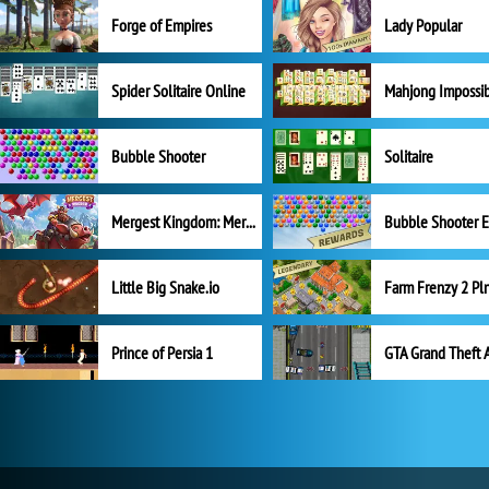
Forge of Empires
Lady Popular
Spider Solitaire Online
Mahjong Impossi
Bubble Shooter
Solitaire
Mergest Kingdom: Merge Puzzle
Little Big Snake.io
Prince of Persia 1
GTA Grand Theft 