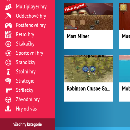
Multiplayer hry
Oddechové hry
Postřehové hry
Retro hry
Mars Miner
Mus
Skákačky
Sportovní hry
Srandičky
Stolní hry
Strategie
Robinson Crusoe Game
Mob
Střílečky
Závodní hry
Hry od vás
všechny kategorie