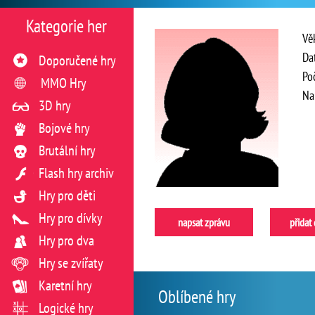
Kategorie her
Vě
Da
Doporučené hry
Po
MMO Hry
Na
3D hry
Bojové hry
Brutální hry
Flash hry archiv
Hry pro děti
Hry pro dívky
napsat zprávu
přidat
Hry pro dva
Hry se zvířaty
Karetní hry
Oblíbené hry
Logické hry