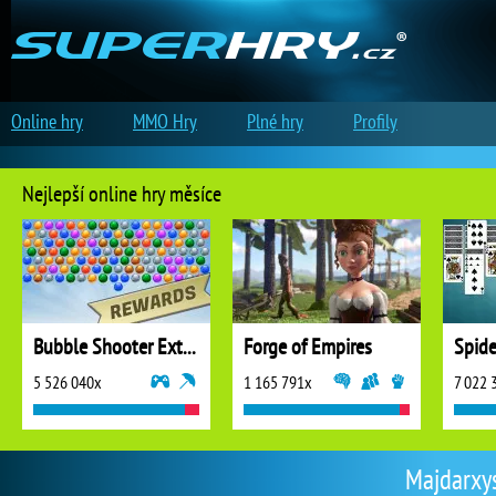
Online hry
MMO Hry
Plné hry
Profily
Nejlepší online hry měsíce
Bubble Shooter Extreme
Forge of Empires
5 526 040x
1 165 791x
7 022 
Majdarxys