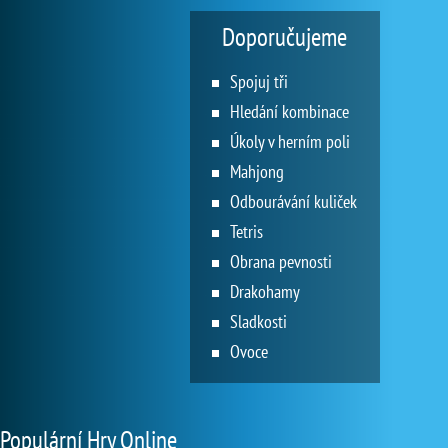
Doporučujeme
Spojuj tři
Hledání kombinace
Úkoly v herním poli
Mahjong
Odbourávání kuliček
Tetris
Obrana pevnosti
Drakohamy
Sladkosti
Ovoce
Populární Hry Online