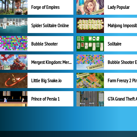
Forge of Empires
Lady Popular
Spider Solitaire Online
Mahjong Impossi
Bubble Shooter
Solitaire
Mergest Kingdom: Merge Puzzle
Little Big Snake.io
Prince of Persia 1
GTA Grand Theft 