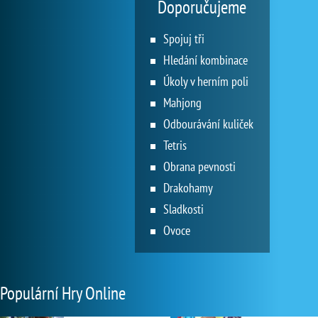
Doporučujeme
Spojuj tři
Hledání kombinace
Úkoly v herním poli
Mahjong
Odbourávání kuliček
Tetris
Obrana pevnosti
Drakohamy
Sladkosti
Ovoce
Populární Hry Online