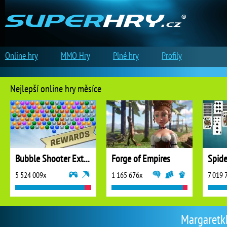
Online hry
MMO Hry
Plné hry
Profily
Nejlepší online hry měsíce
Bubble Shooter Extreme
Forge of Empires
5 524 009x
1 165 676x
7 019 
Margaretkk