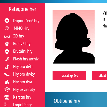
Kategorie her
Vě
Da
Doporučené hry
Na
MMO Hry
3D hry
Bojové hry
Brutální hry
Flash hry archiv
Hry pro děti
Hry pro dívky
napsat zprávu
přidat
Hry pro dva
Hry se zvířaty
Karetní hry
Oblíbené hry
Logické hry