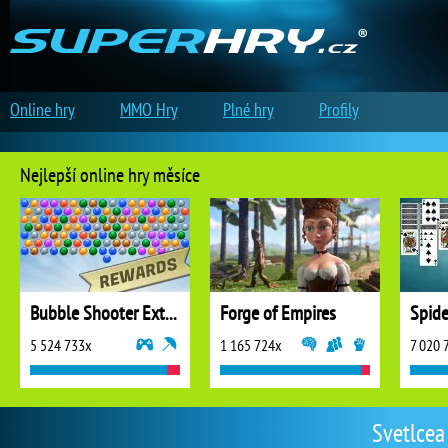
Online hry
MMO Hry
Plné hry
Profily
Nejlepší online hry měsíce
Bubble Shooter Extreme
Forge of Empires
5 524 733x
1 165 724x
7 020 
Svetlcea 