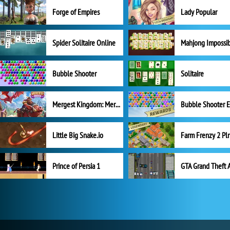
Forge of Empires
Lady Popular
Spider Solitaire Online
Mahjong Impossi
Bubble Shooter
Solitaire
Mergest Kingdom: Merge Puzzle
Little Big Snake.io
Prince of Persia 1
GTA Grand Theft 