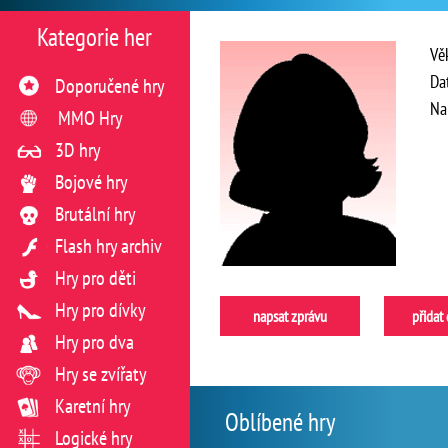
Kategorie her
Vě
Da
Doporučené hry
Na
MMO Hry
3D hry
Bojové hry
Brutální hry
Flash hry archiv
Hry pro děti
Hry pro dívky
napsat zprávu
přidat
Hry pro dva
Hry se zvířaty
Karetní hry
Oblíbené hry
Logické hry