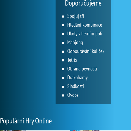
Doporučujeme
Spojuj tři
Hledání kombinace
Úkoly v herním poli
Mahjong
Odbourávání kuliček
Tetris
Obrana pevnosti
Drakohamy
Sladkosti
Ovoce
Populární Hry Online