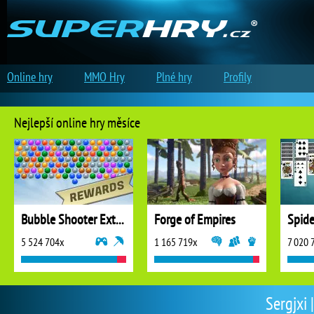
Online hry
MMO Hry
Plné hry
Profily
Nejlepší online hry měsíce
Bubble Shooter Extreme
Forge of Empires
5 524 704x
1 165 719x
7 020 
Sergjxi 