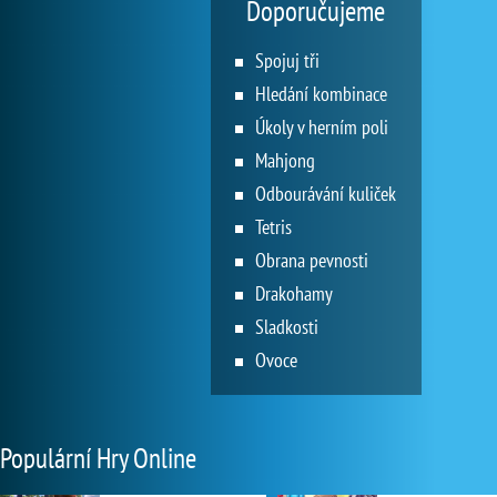
Doporučujeme
Spojuj tři
Hledání kombinace
Úkoly v herním poli
Mahjong
Odbourávání kuliček
Tetris
Obrana pevnosti
Drakohamy
Sladkosti
Ovoce
Populární Hry Online