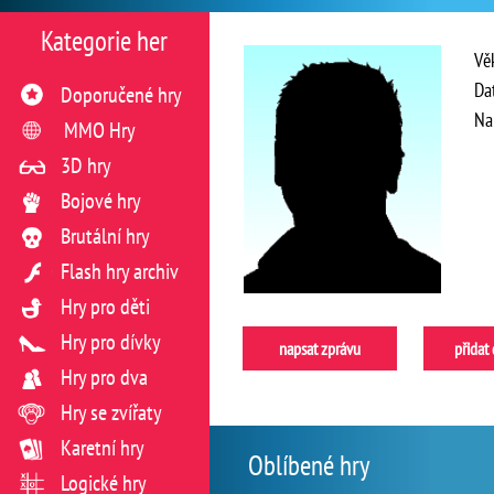
Kategorie her
Vě
Da
Doporučené hry
Na
MMO Hry
3D hry
Bojové hry
Brutální hry
Flash hry archiv
Hry pro děti
Hry pro dívky
napsat zprávu
přidat
Hry pro dva
Hry se zvířaty
Karetní hry
Oblíbené hry
Logické hry