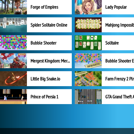
Forge of Empires
Lady Popular
Spider Solitaire Online
Mahjong Impossi
Bubble Shooter
Solitaire
Mergest Kingdom: Merge Puzzle
Little Big Snake.io
Prince of Persia 1
GTA Grand Theft 