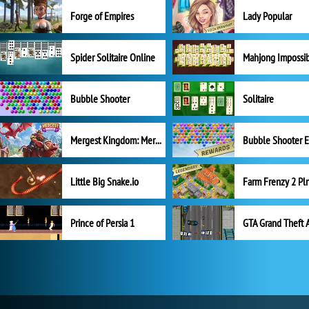
Forge of Empires
Lady Popular
Spider Solitaire Online
Mahjong Impossi
Bubble Shooter
Solitaire
Mergest Kingdom: Merge Puzzle
Little Big Snake.io
Prince of Persia 1
GTA Grand Theft 