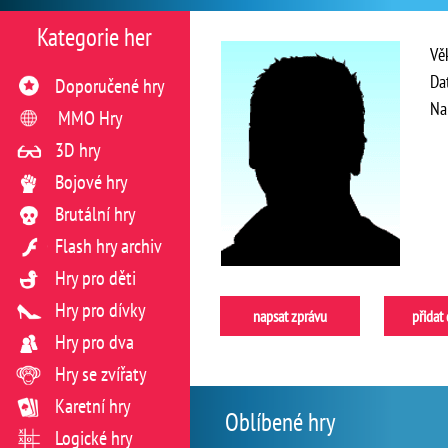
Kategorie her
Vě
Da
Doporučené hry
Na
MMO Hry
3D hry
Bojové hry
Brutální hry
Flash hry archiv
Hry pro děti
Hry pro dívky
napsat zprávu
přidat
Hry pro dva
Hry se zvířaty
Karetní hry
Oblíbené hry
Logické hry