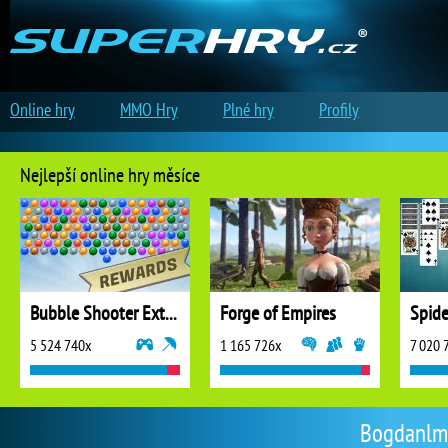
Online hry
MMO Hry
Plné hry
Profily
Nejlepší online hry měsíce
Bubble Shooter Extreme
Forge of Empires
5 524 740x
1 165 726x
7 020 
Bogdanlma 