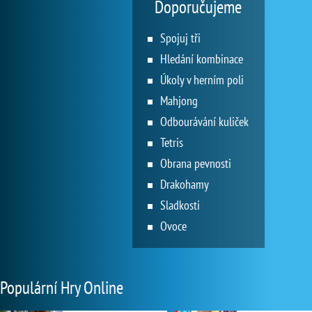
Doporučujeme
Spojuj tři
Hledání kombinace
Úkoly v herním poli
Mahjong
Odbourávání kuliček
Tetris
Obrana pevnosti
Drakohamy
Sladkosti
Ovoce
Populární Hry Online