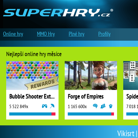
Online hry
MMO Hry
Plné hry
Profily
Nejlepší online hry měsíce
Bubble Shooter Extreme
Forge of Empires
5 522 849x
1 165 600x
7 018 
Vikisrt 