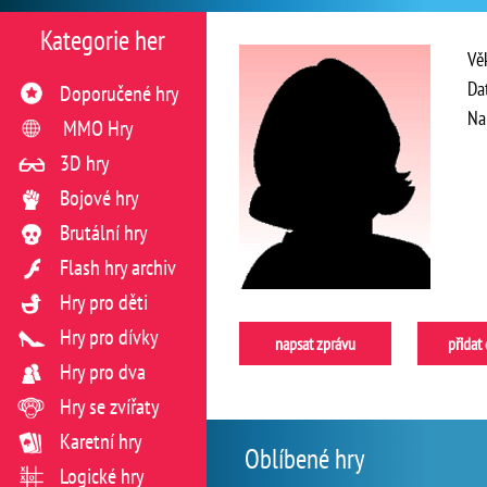
Kategorie her
Vě
Da
Doporučené hry
Na
MMO Hry
3D hry
Bojové hry
Brutální hry
Flash hry archiv
Hry pro děti
Hry pro dívky
napsat zprávu
přidat
Hry pro dva
Hry se zvířaty
Karetní hry
Oblíbené hry
Logické hry