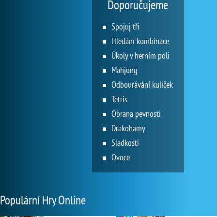
Doporučujeme
Spojuj tři
Hledání kombinace
Úkoly v herním poli
Mahjong
Odbourávání kuliček
Tetris
Obrana pevnosti
Drakohamy
Sladkosti
Ovoce
Populární Hry Online