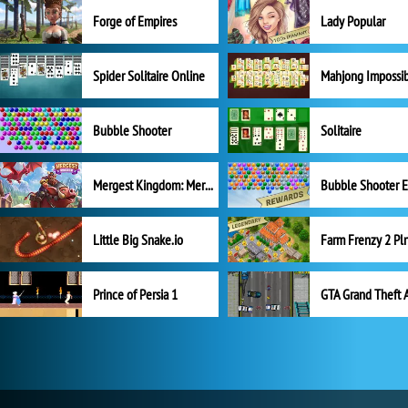
Forge of Empires
Lady Popular
Spider Solitaire Online
Mahjong Impossi
Bubble Shooter
Solitaire
Mergest Kingdom: Merge Puzzle
Little Big Snake.io
Prince of Persia 1
GTA Grand Theft 