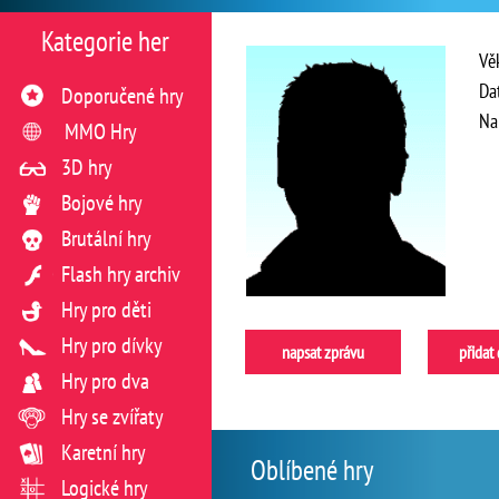
Kategorie her
Vě
Da
Doporučené hry
Na
MMO Hry
3D hry
Bojové hry
Brutální hry
Flash hry archiv
Hry pro děti
Hry pro dívky
napsat zprávu
přidat
Hry pro dva
Hry se zvířaty
Karetní hry
Oblíbené hry
Logické hry