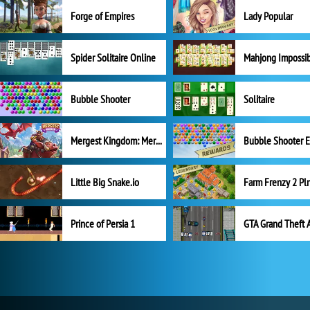
Forge of Empires
Lady Popular
Spider Solitaire Online
Mahjong Impossi
Bubble Shooter
Solitaire
Mergest Kingdom: Merge Puzzle
Little Big Snake.io
Prince of Persia 1
GTA Grand Theft 