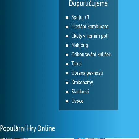
Doporučujeme
Spojuj tři
Hledání kombinace
Úkoly v herním poli
Mahjong
Odbourávání kuliček
Tetris
Obrana pevnosti
Drakohamy
Sladkosti
Ovoce
Populární Hry Online