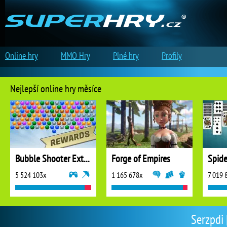
Online hry
MMO Hry
Plné hry
Profily
Nejlepší online hry měsíce
Bubble Shooter Extreme
Forge of Empires
5 524 103x
1 165 678x
7 019 
Serzpdi 