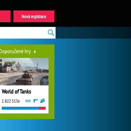
Nová registrace
Doporučené hry
World of Tanks
1 822 513x