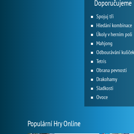
Doporučujeme
Spojuj tři
Hledání kombinace
Úkoly v herním poli
Mahjong
Odbourávání kuliče
Tetris
Obrana pevnosti
Drakohamy
Sladkosti
Ovoce
Populární Hry Online