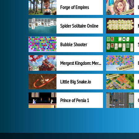
Forge of Empires
Spider Solitaire Online
Bubble Shooter
Mergest Kingdom: Merge Puzzle
Little Big Snake.io
Prince of Persia 1