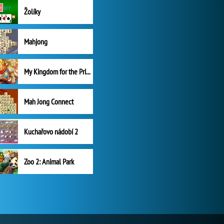
Žolíky
Mahjong
My Kingdom for the Princess Plná verze
Mah Jong Connect
Kuchařovo nádobí 2
Zoo 2: Animal Park