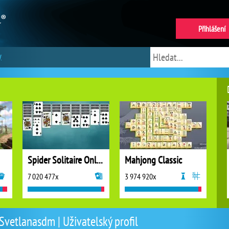
Přihlášení
y
Spider Solitaire Online
Mahjong Classic
7 020 477x
3 974 920x
Svetlanasdm | Uživatelský profil