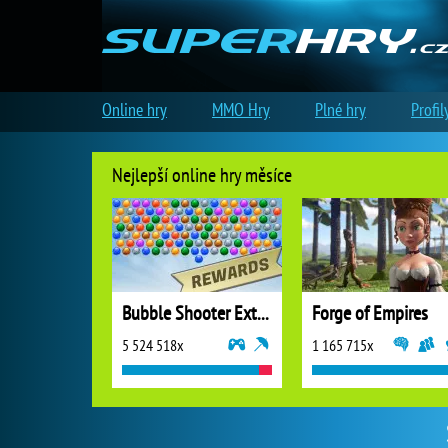
Online hry
MMO Hry
Plné hry
Profil
Nejlepší online hry měsíce
Bubble Shooter Extreme
Forge of Empires
5 524 518x
1 165 715x