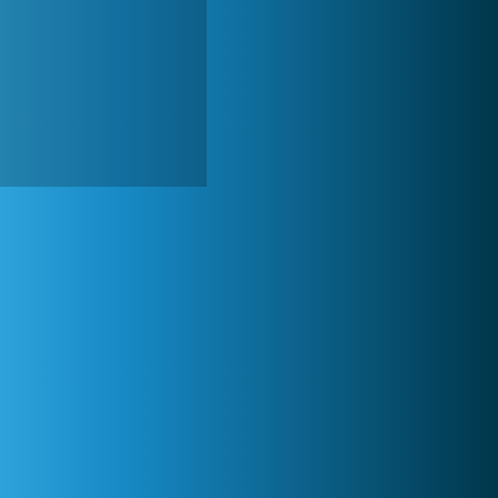
My Free Zoo
1 007 481x