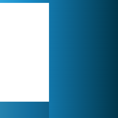
Forge of Empires
1 165 715x
Lady Popular
1 313 878x