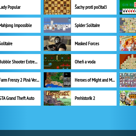
Lady Popular
Šachy proti počítači
Mahjong Impossible
Spider Solitaire
Solitaire
Masked Forces
Bubble Shooter Extreme
Oheň a voda
Farm Frenzy 2 Plná Verze
Heroes of Might and Magic II
GTA Grand Theft Auto
Prehistorik 2