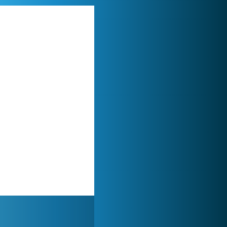
Zoo 2: Animal Park
245 015x
Lady Popular
1 314 037x