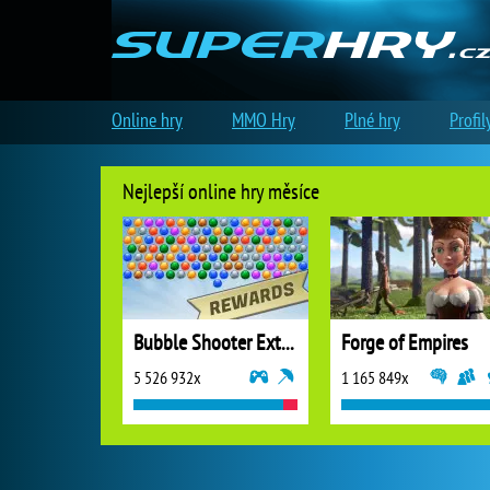
Online hry
MMO Hry
Plné hry
Profil
Nejlepší online hry měsíce
Bubble Shooter Extreme
Forge of Empires
5 526 932x
1 165 849x