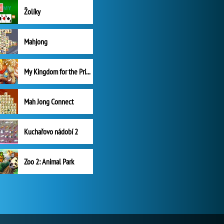
Žolíky
Mahjong
My Kingdom for the Princess Plná verze
Mah Jong Connect
Kuchařovo nádobí 2
Zoo 2: Animal Park