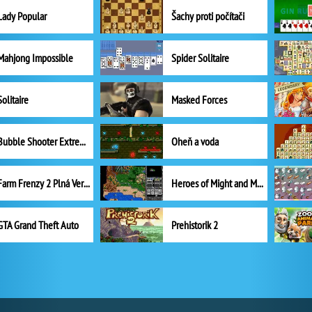
Lady Popular
Šachy proti počítači
Mahjong Impossible
Spider Solitaire
Solitaire
Masked Forces
Bubble Shooter Extreme
Oheň a voda
Farm Frenzy 2 Plná Verze
Heroes of Might and Magic II
GTA Grand Theft Auto
Prehistorik 2