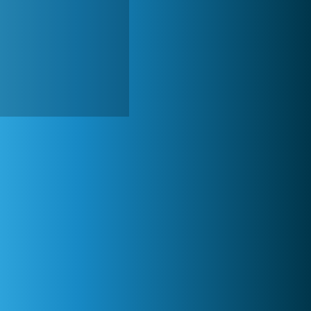
Forge of Empires
1 165 849x