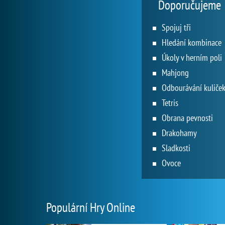
Doporučujeme
Spojuj tři
Hledání kombinace
Úkoly v herním poli
Mahjong
Odbourávání kuliče
Tetris
Obrana pevnosti
Drakohamy
Sladkosti
Ovoce
Populární Hry Online