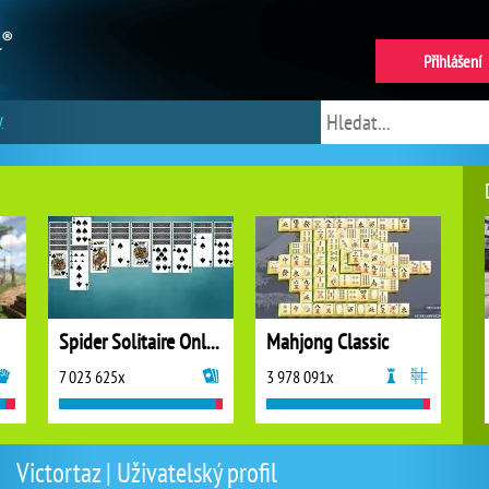
Přihlášení
y
Spider Solitaire Online
Mahjong Classic
7 023 625x
3 978 091x
Victortaz | Uživatelský profil