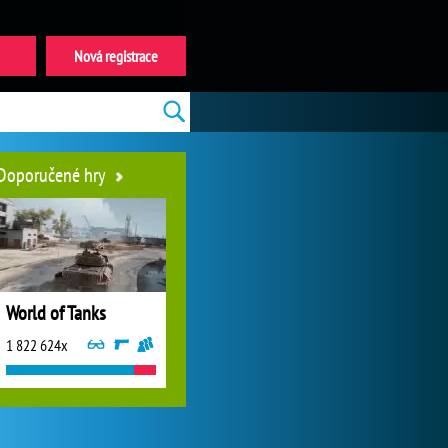
Nová registrace
Doporučené hry
World of Tanks
1 822 624x