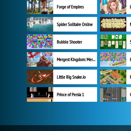
Forge of Empires
Spider Solitaire Online
Bubble Shooter
Mergest Kingdom: Merge Puzzle
Little Big Snake.io
Prince of Persia 1