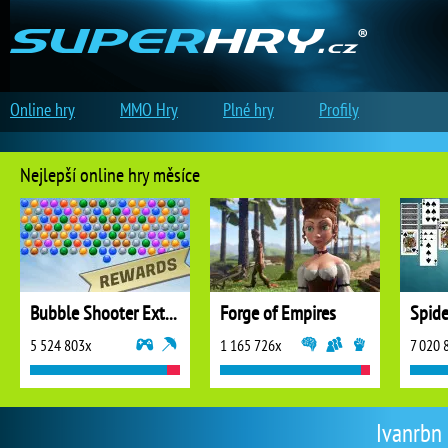
Online hry
MMO Hry
Plné hry
Profily
Nejlepší online hry měsíce
Bubble Shooter Extreme
Forge of Empires
5 524 803x
1 165 726x
7 020 
Ivanrbn 