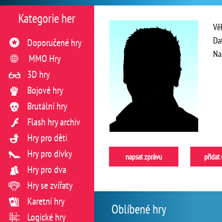
Kategorie her
Vě
Da
Doporučené hry
Na
MMO Hry
3D hry
Bojové hry
Brutální hry
Flash hry archiv
Hry pro děti
Hry pro dívky
napsat zprávu
přidat
Hry pro dva
Hry se zvířaty
Karetní hry
Oblíbené hry
Logické hry