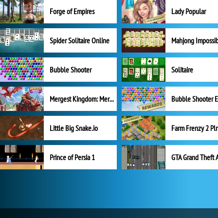
Forge of Empires
Lady Popular
Spider Solitaire Online
Mahjong Impossi
Bubble Shooter
Solitaire
Mergest Kingdom: Merge Puzzle
Little Big Snake.io
Prince of Persia 1
GTA Grand Theft 