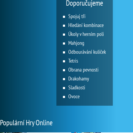
Doporučujeme
Spojuj tři
Hledání kombinace
Úkoly v herním poli
Mahjong
Odbourávání kuliček
Tetris
Obrana pevnosti
Drakohamy
Sladkosti
Ovoce
Populární Hry Online