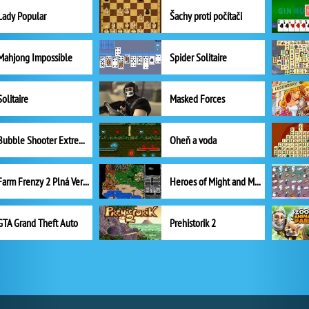
Lady Popular
Šachy proti počítači
Mahjong Impossible
Spider Solitaire
Solitaire
Masked Forces
Bubble Shooter Extreme
Oheň a voda
Farm Frenzy 2 Plná Verze
Heroes of Might and Magic II
GTA Grand Theft Auto
Prehistorik 2