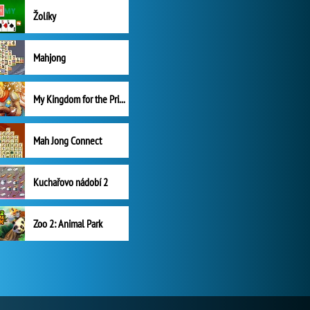
Žolíky
Mahjong
My Kingdom for the Princess Plná verze
Mah Jong Connect
Kuchařovo nádobí 2
Zoo 2: Animal Park