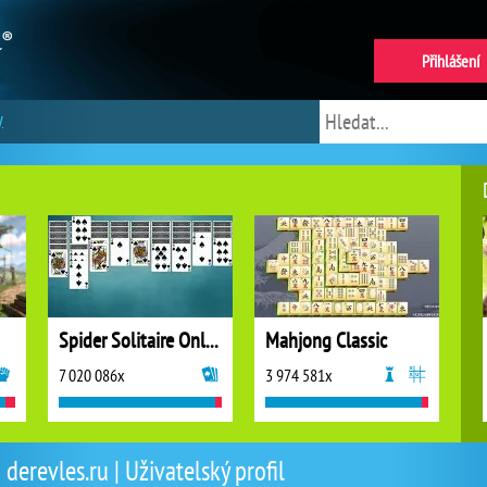
Přihlášení
y
Spider Solitaire Online
Mahjong Classic
7 020 086x
3 974 581x
derevles.ru | Uživatelský profil