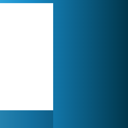
World of Tanks
1 822 512x
Forge of Empires
1 165 696x