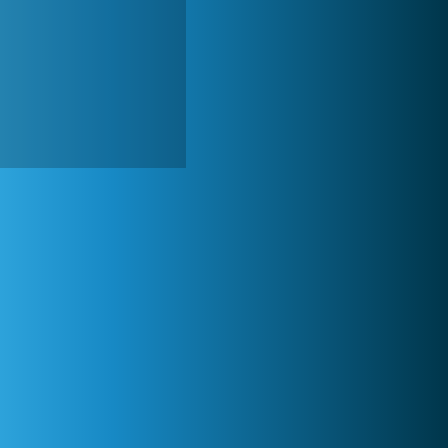
Lady Popular
1 313 861x