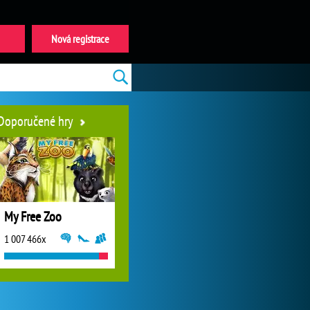
Nová registrace
Doporučené hry
My Free Zoo
1 007 466x