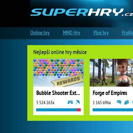
Online hry
MMO Hry
Plné hry
Profil
Nejlepší online hry měsíce
Bubble Shooter Extreme
Forge of Empires
5 524 263x
1 165 696x