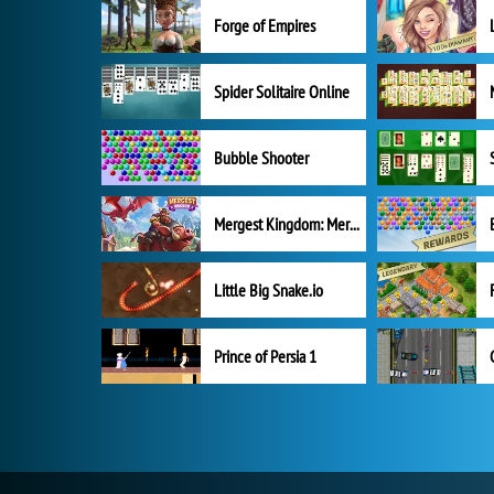
Forge of Empires
Spider Solitaire Online
Bubble Shooter
Mergest Kingdom: Merge Puzzle
Little Big Snake.io
Prince of Persia 1