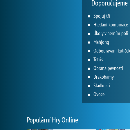
Doporučujeme
Spojuj tři
Hledání kombinace
Úkoly v herním poli
Mahjong
Odbourávání kuliče
Tetris
Obrana pevnosti
Drakohamy
Sladkosti
Ovoce
Populární Hry Online