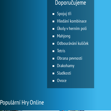
Doporučujeme
Spojuj tři
Hledání kombinace
Úkoly v herním poli
Mahjong
Odbourávání kuliček
Tetris
Obrana pevnosti
Drakohamy
Sladkosti
Ovoce
Populární Hry Online