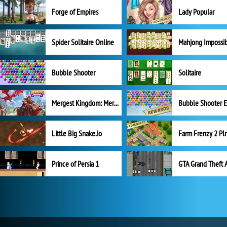
Forge of Empires
Lady Popular
Spider Solitaire Online
Mahjong Impossi
Bubble Shooter
Solitaire
Mergest Kingdom: Merge Puzzle
Little Big Snake.io
Prince of Persia 1
GTA Grand Theft 