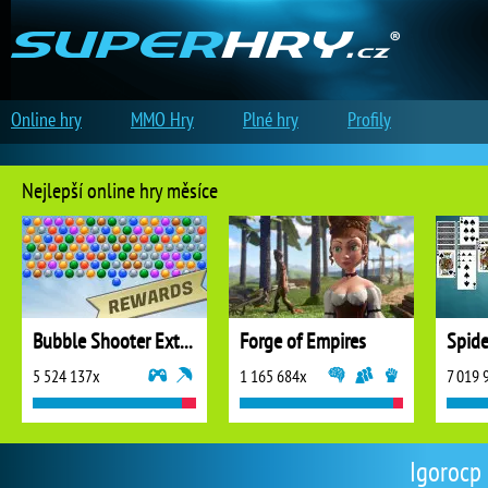
Online hry
MMO Hry
Plné hry
Profily
Nejlepší online hry měsíce
Bubble Shooter Extreme
Forge of Empires
5 524 137x
1 165 684x
7 019 
Igorocp 