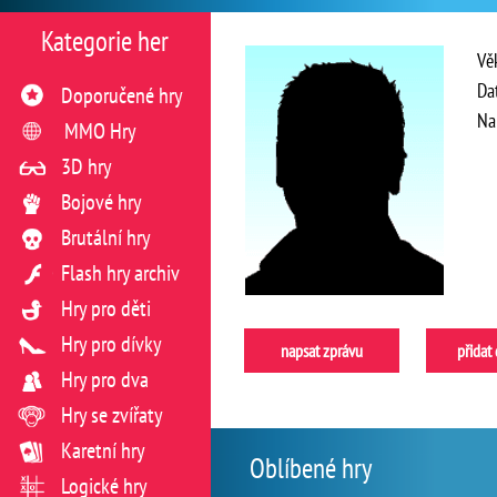
Kategorie her
Vě
Da
Doporučené hry
Na
MMO Hry
3D hry
Bojové hry
Brutální hry
Flash hry archiv
Hry pro děti
Hry pro dívky
napsat zprávu
přidat
Hry pro dva
Hry se zvířaty
Karetní hry
Oblíbené hry
Logické hry