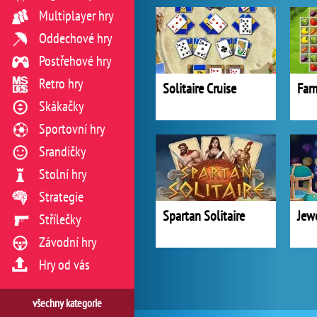
Multiplayer hry
Oddechové hry
Postřehové hry
Retro hry
Solitaire Cruise
Far
Skákačky
Sportovní hry
Srandičky
Stolní hry
Strategie
Spartan Solitaire
Jew
Střílečky
Závodní hry
Hry od vás
všechny kategorie