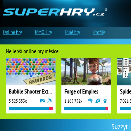
Online hry
MMO Hry
Plné hry
Profily
Nejlepší online hry měsíce
Bubble Shooter Extreme
Forge of Empires
5 525 353x
1 165 752x
7 021 
Suzzyt |