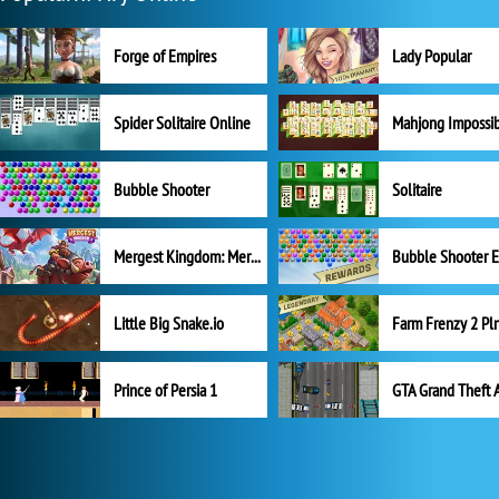
Forge of Empires
Lady Popular
Spider Solitaire Online
Mahjong Impossi
Bubble Shooter
Solitaire
Mergest Kingdom: Merge Puzzle
Little Big Snake.io
Prince of Persia 1
GTA Grand Theft 