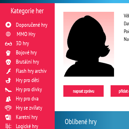
Kategorie her
Vě
Da
Doporučené hry
Po
MMO Hry
Na
3D hry
Bojové hry
Brutální hry
Flash hry archiv
Hry pro děti
Hry pro dívky
napsat zprávu
přidat
Hry pro dva
Hry se zvířaty
Karetní hry
Oblíbené hry
Logické hry