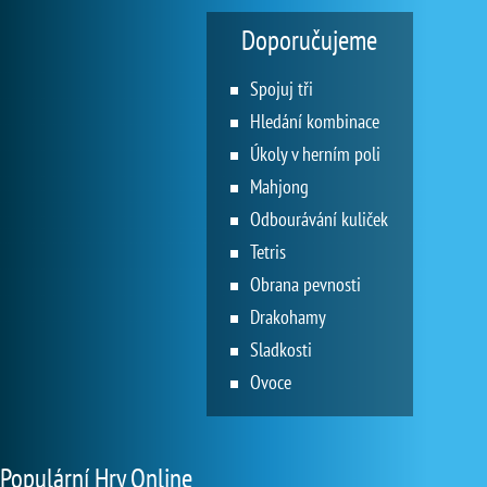
Doporučujeme
Spojuj tři
Hledání kombinace
Úkoly v herním poli
Mahjong
Odbourávání kuliček
Tetris
Obrana pevnosti
Drakohamy
Sladkosti
Ovoce
Populární Hry Online