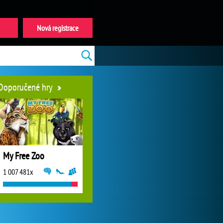
Nová registrace
Doporučené hry
My Free Zoo
1 007 481x