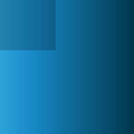
Forge of Empires
1 165 716x