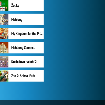
Žolíky
Mahjong
My Kingdom for the Princess Plná verze
Mah Jong Connect
Kuchařovo nádobí 2
Zoo 2: Animal Park