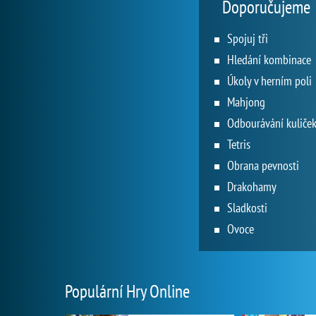
Doporučujeme
Spojuj tři
Hledání kombinace
Úkoly v herním poli
Mahjong
Odbourávání kuliče
Tetris
Obrana pevnosti
Drakohamy
Sladkosti
Ovoce
Populární Hry Online