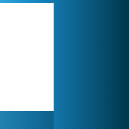
Zoo 2: Animal Park
244 863x
Lady Popular
1 313 892x