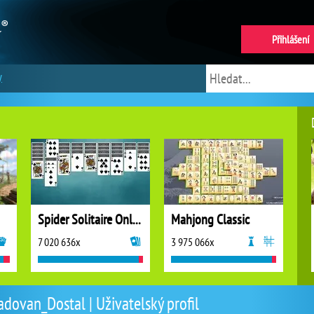
Přihlášení
y
Spider Solitaire Online
Mahjong Classic
7 020 636x
3 975 066x
adovan_Dostal | Uživatelský profil