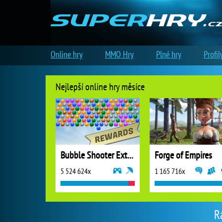
Online hry
MMO Hry
Plné hry
Profil
Nejlepší online hry měsíce
Bubble Shooter Extreme
Forge of Empires
5 524 624x
1 165 716x
R