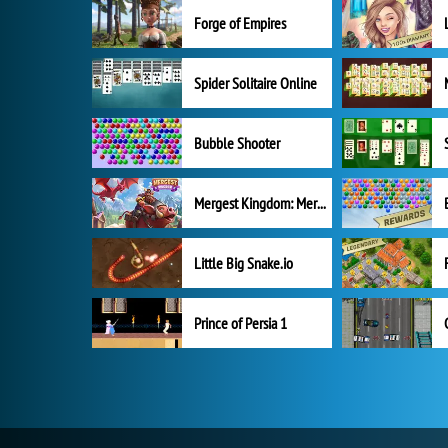
Forge of Empires
Spider Solitaire Online
Bubble Shooter
Mergest Kingdom: Merge Puzzle
Little Big Snake.io
Prince of Persia 1