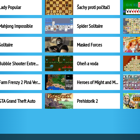
Lady Popular
Šachy proti počítači
Mahjong Impossible
Spider Solitaire
Solitaire
Masked Forces
Bubble Shooter Extreme
Oheň a voda
Farm Frenzy 2 Plná Verze
Heroes of Might and Magic II
GTA Grand Theft Auto
Prehistorik 2