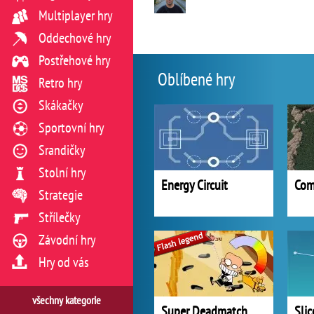
Multiplayer hry
Oddechové hry
Postřehové hry
Oblíbené hry
Retro hry
Skákačky
Sportovní hry
Srandičky
Stolní hry
Energy Circuit
Strategie
Střílečky
Závodní hry
Hry od vás
všechny kategorie
Super Deadmatch
Slic