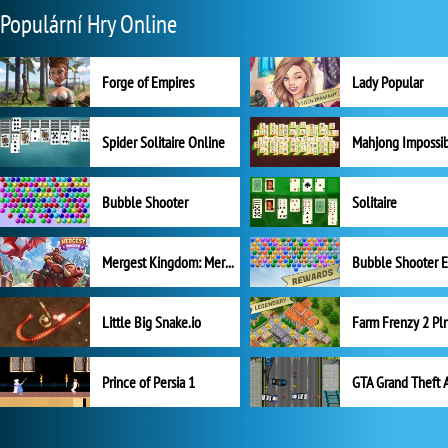
Populární Hry Online
Forge of Empires
Lady Popular
Spider Solitaire Online
Mahjong Impossi
Bubble Shooter
Solitaire
Mergest Kingdom: Merge Puzzle
Little Big Snake.io
Prince of Persia 1
GTA Grand Theft 