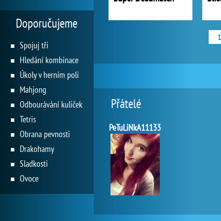
Doporučujeme
1
Spojuj tři
Hledání kombinace
Úkoly v herním poli
Mahjong
Přátelé
Odbourávání kuliček
Tetris
PeTuLiNkA11133
Obrana pevnosti
Drakohamy
Sladkosti
Ovoce