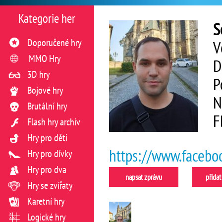
Kategorie her
S
Doporučené hry
V
MMO Hry
D
3D hry
P
Bojové hry
N
Brutální hry
F
Flash hry archiv
Hry pro děti
https://www.faceb
Hry pro dívky
Hry pro dva
napsat zprávu
přidat
Hry se zvířaty
Karetní hry
Logické hry