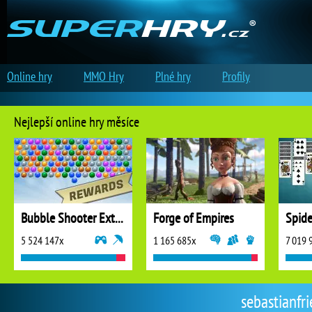
Online hry
MMO Hry
Plné hry
Profily
Nejlepší online hry měsíce
Bubble Shooter Extreme
Forge of Empires
5 524 147x
1 165 685x
7 019 
sebastianfri