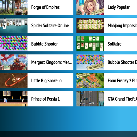
Forge of Empires
Lady Popular
Spider Solitaire Online
Mahjong Impossi
Bubble Shooter
Solitaire
Mergest Kingdom: Merge Puzzle
Little Big Snake.io
Prince of Persia 1
GTA Grand Theft 