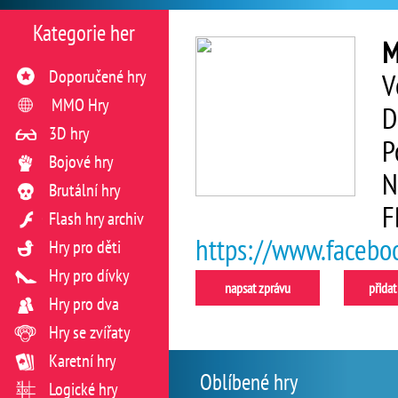
Kategorie her
M
Doporučené hry
V
MMO Hry
D
3D hry
P
Bojové hry
N
Brutální hry
F
Flash hry archiv
https://www.faceb
Hry pro děti
Hry pro dívky
napsat zprávu
přidat
Hry pro dva
Hry se zvířaty
Karetní hry
Oblíbené hry
Logické hry