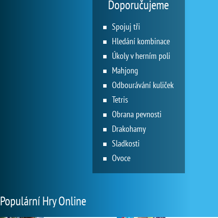
Doporučujeme
Spojuj tři
Hledání kombinace
Úkoly v herním poli
Mahjong
Odbourávání kuliček
Tetris
Obrana pevnosti
Drakohamy
Sladkosti
Ovoce
Populární Hry Online