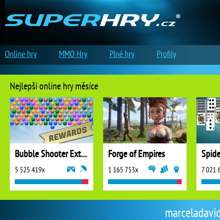
Online hry
MMO Hry
Plné hry
Profily
Nejlepší online hry měsíce
Bubble Shooter Extreme
Forge of Empires
5 525 419x
1 165 753x
7 021 
marceladavido