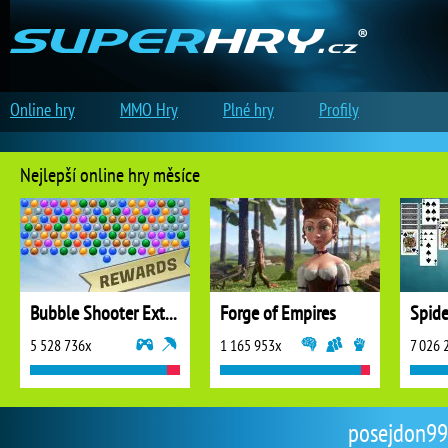
Online hry
MMO Hry
Plné hry
Profily
Nejlepší online hry měsíce
Bubble Shooter Extreme
Forge of Empires
5 528 736x
1 165 953x
7 026 
posejdon999