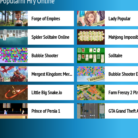
Populární Hry Online
Forge of Empires
Lady Popular
Spider Solitaire Online
Mahjong Impossi
Bubble Shooter
Solitaire
Mergest Kingdom: Merge Puzzle
Little Big Snake.io
Prince of Persia 1
GTA Grand Theft 