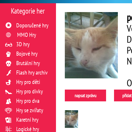
Kategorie her
p
Doporučené hry
V
MMO Hry
D
3D hry
P
Bojové hry
N
Brutální hry
Flash hry archiv
O
Hry pro děti
Hry pro dívky
napsat zprávu
přidat
Hry pro dva
Hry se zvířaty
Karetní hry
Logické hry