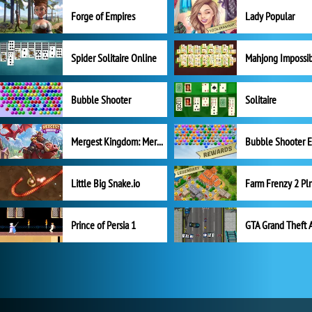
Forge of Empires
Lady Popular
Spider Solitaire Online
Mahjong Impossi
Bubble Shooter
Solitaire
Mergest Kingdom: Merge Puzzle
Little Big Snake.io
Prince of Persia 1
GTA Grand Theft 