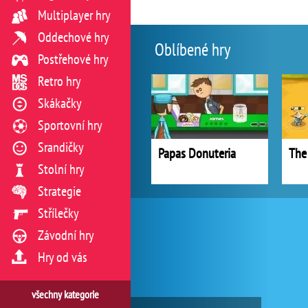
Multiplayer hry
Oddechové hry
Oblíbené hry
Postřehové hry
Retro hry
Skákačky
Sportovní hry
Srandičky
Papas Donuteria
Stolní hry
Strategie
Střílečky
Závodní hry
Hry od vás
všechny kategorie