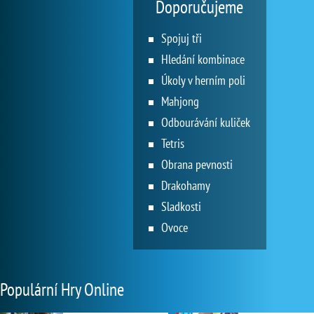
Doporučujeme
Spojuj tři
Hledání kombinace
Úkoly v herním poli
Mahjong
Odbourávání kuliček
Tetris
Obrana pevnosti
Drakohamy
Sladkosti
Ovoce
Populární Hry Online