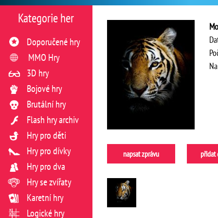
Kategorie her
Mo
Da
Doporučené hry
Po
MMO Hry
Na
3D hry
Bojové hry
Brutální hry
Flash hry archiv
Hry pro děti
Hry pro dívky
napsat zprávu
přidat
Hry pro dva
Hry se zvířaty
Karetní hry
Logické hry