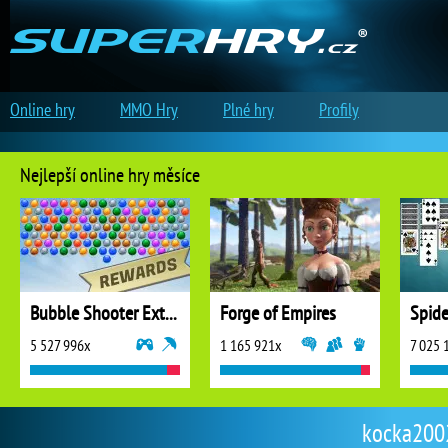
Online hry
MMO Hry
Plné hry
Profily
Nejlepší online hry měsíce
Bubble Shooter Extreme
Forge of Empires
5 527 996x
1 165 921x
7 025 
kocka2002 