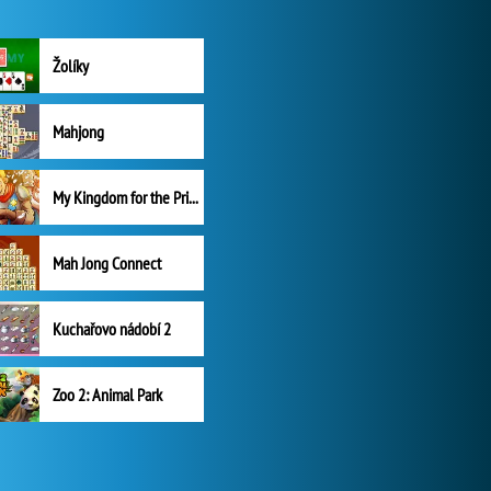
Žolíky
Mahjong
My Kingdom for the Princess Plná verze
Mah Jong Connect
Kuchařovo nádobí 2
Zoo 2: Animal Park