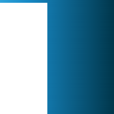
My Free Zoo
1 007 456x
Zoo 2: Animal Park
244 807x