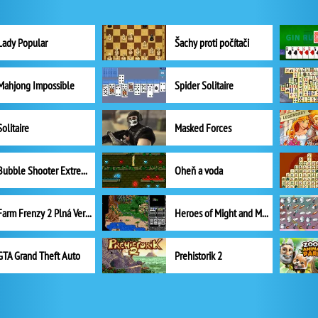
Lady Popular
Šachy proti počítači
Mahjong Impossible
Spider Solitaire
Solitaire
Masked Forces
Bubble Shooter Extreme
Oheň a voda
Farm Frenzy 2 Plná Verze
Heroes of Might and Magic II
GTA Grand Theft Auto
Prehistorik 2