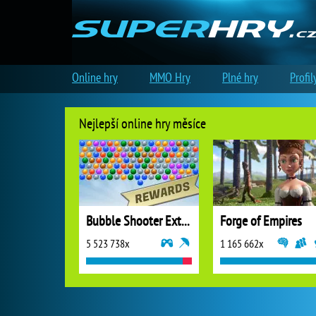
Online hry
MMO Hry
Plné hry
Profil
Nejlepší online hry měsíce
Bubble Shooter Extreme
Forge of Empires
5 523 738x
1 165 662x