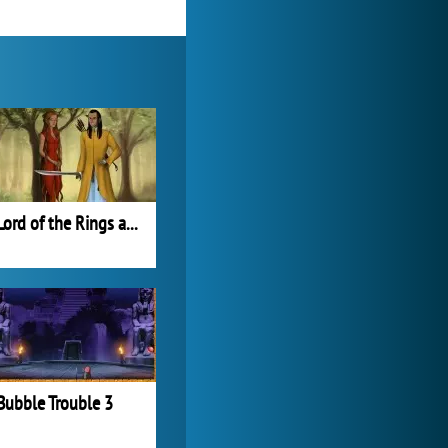
Forge of Empires
1 165 662x
Lord of the Rings and Hobbit Scene Maker
Bubble Trouble 3