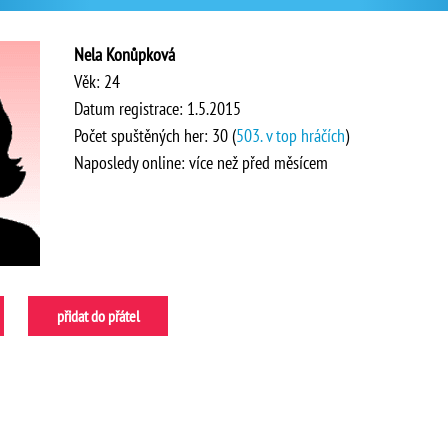
Nela Konůpková
Věk: 24
Datum registrace: 1.5.2015
Počet spuštěných her: 30 (
503. v top hráčích
)
Naposledy online: více než před měsícem
přidat do přátel