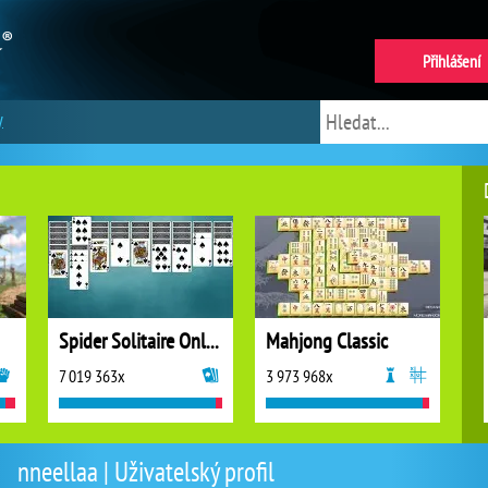
Přihlášení
y
Spider Solitaire Online
Mahjong Classic
7 019 363x
3 973 968x
nneellaa | Uživatelský profil