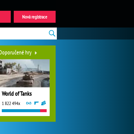
Nová registrace
Doporučené hry
World of Tanks
1 822 494x