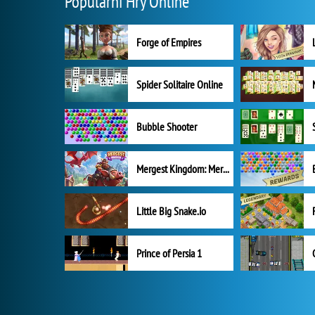
Populární Hry Online
Forge of Empires
Spider Solitaire Online
Bubble Shooter
Mergest Kingdom: Merge Puzzle
Little Big Snake.io
Prince of Persia 1