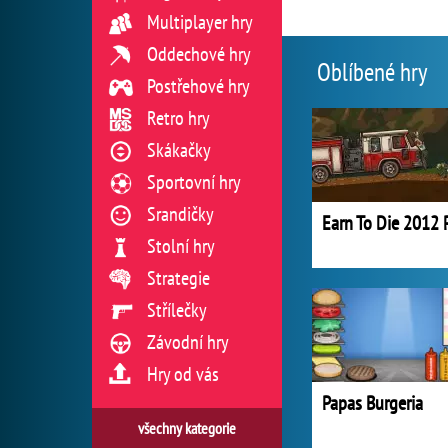
Multiplayer hry
Oddechové hry
Oblíbené hry
Postřehové hry
Retro hry
Skákačky
Sportovní hry
Srandičky
Stolní hry
Strategie
Střílečky
Závodní hry
Hry od vás
Papas Burgeria
všechny kategorie