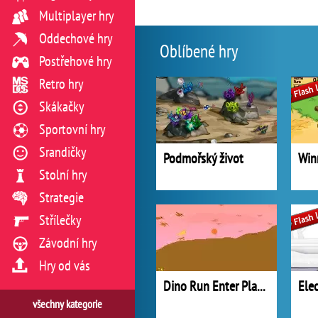
Multiplayer hry
Oddechové hry
Oblíbené hry
Postřehové hry
Retro hry
Skákačky
Sportovní hry
Srandičky
Podmořský život
Stolní hry
Strategie
Střílečky
Závodní hry
Hry od vás
Dino Run Enter Planet D
Ele
všechny kategorie