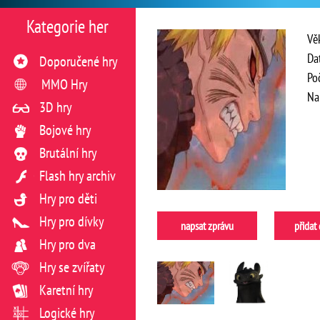
Kategorie her
Vě
Da
Doporučené hry
Po
MMO Hry
Na
3D hry
Bojové hry
Brutální hry
Flash hry archiv
Hry pro děti
Hry pro dívky
napsat zprávu
přidat
Hry pro dva
Hry se zvířaty
Karetní hry
Logické hry