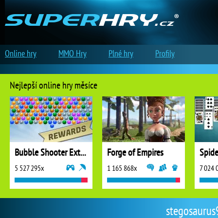
Online hry
MMO Hry
Plné hry
Profily
Nejlepší online hry měsíce
Bubble Shooter Extreme
Forge of Empires
5 527 295x
1 165 868x
7 024 
stegosaurus9