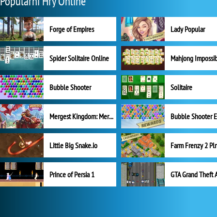
Populární Hry Online
Forge of Empires
Lady Popular
Spider Solitaire Online
Mahjong Impossi
Bubble Shooter
Solitaire
Mergest Kingdom: Merge Puzzle
Little Big Snake.io
Prince of Persia 1
GTA Grand Theft 