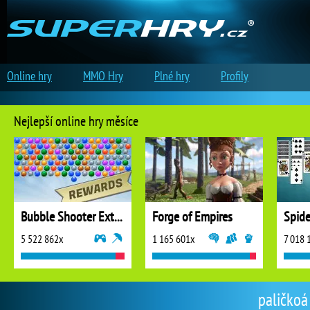
Online hry
MMO Hry
Plné hry
Profily
Nejlepší online hry měsíce
Bubble Shooter Extreme
Forge of Empires
5 522 862x
1 165 601x
7 018 
paličkoá 