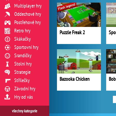
Multiplayer hry
Oddechové hry
Postřehové hry
Retro hry
Puzzle Freak 2
Spo
Skákačky
Sportovní hry
Srandičky
Stolní hry
Strategie
Bazooka Chicken
Bob
Střílečky
Závodní hry
Hry od vás
všechny kategorie