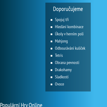
Doporučujeme
Spojuj tři
Hledání kombinace
Úkoly v herním poli
Mahjong
Odbourávání kuliček
Tetris
Obrana pevnosti
Drakohamy
Sladkosti
Ovoce
Populární Hry Online