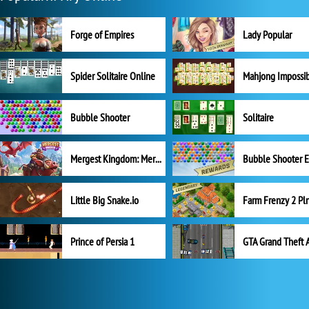
Forge of Empires
Lady Popular
Spider Solitaire Online
Mahjong Impossi
Bubble Shooter
Solitaire
Mergest Kingdom: Merge Puzzle
Little Big Snake.io
Prince of Persia 1
GTA Grand Theft 