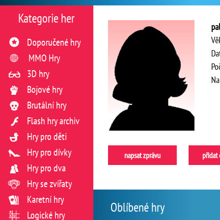
Kategorie her
pa
Vě
Doporučené hry
Da
MMO Hry
Po
3D hry
Na
Bojové hry
Brutální hry
Flash hry archiv
Hry pro děti
Hry pro dívky
napsat zprávu
přidat
Hry pro dva
Hry se zvířaty
Karetní hry
Oblíbené hry
Logické hry