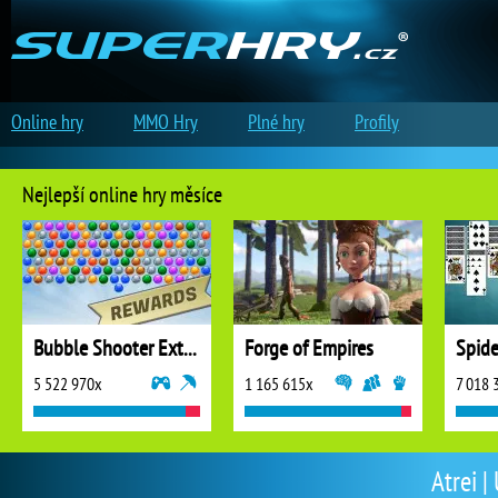
Online hry
MMO Hry
Plné hry
Profily
Nejlepší online hry měsíce
Bubble Shooter Extreme
Forge of Empires
5 522 970x
1 165 615x
7 018 
Atrei |