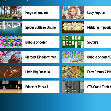
Forge of Empires
Lady Popular
Spider Solitaire Online
Mahjong Impossi
Bubble Shooter
Solitaire
Mergest Kingdom: Merge Puzzle
Little Big Snake.io
Prince of Persia 1
GTA Grand Theft 