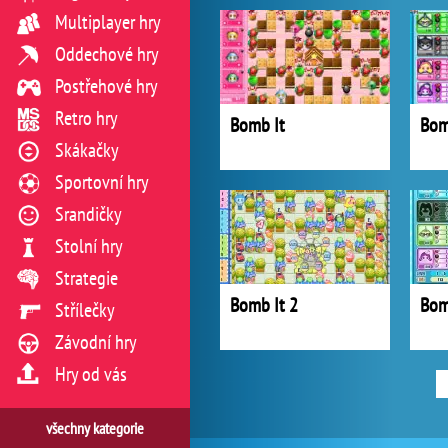
Multiplayer hry
Oddechové hry
Postřehové hry
Retro hry
Bomb It
Bom
Skákačky
Sportovní hry
Srandičky
Stolní hry
Strategie
Bomb It 2
Bom
Střílečky
Závodní hry
Hry od vás
všechny kategorie