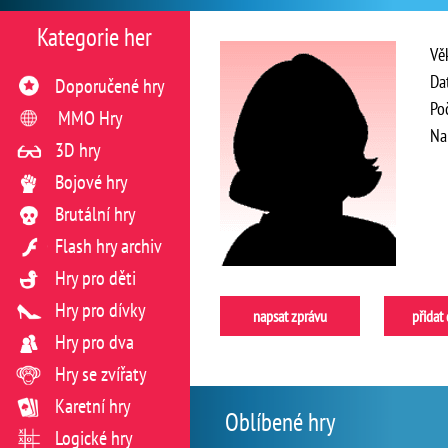
Kategorie her
Vě
Da
Doporučené hry
Po
MMO Hry
Na
3D hry
Bojové hry
Brutální hry
Flash hry archiv
Hry pro děti
Hry pro dívky
napsat zprávu
přidat
Hry pro dva
Hry se zvířaty
Karetní hry
Oblíbené hry
Logické hry