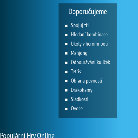
Doporučujeme
Spojuj tři
Hledání kombinace
Úkoly v herním poli
Mahjong
Odbourávání kuliček
Tetris
Obrana pevnosti
Drakohamy
Sladkosti
Ovoce
Populární Hry Online