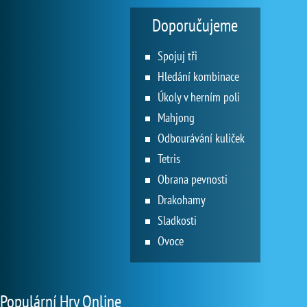
Doporučujeme
Spojuj tři
Hledání kombinace
Úkoly v herním poli
Mahjong
Odbourávání kuliček
Tetris
Obrana pevnosti
Drakohamy
Sladkosti
Ovoce
Populární Hry Online