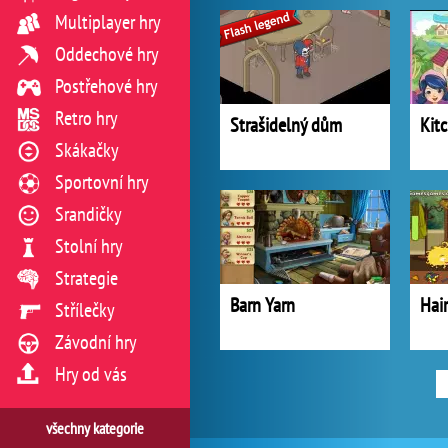
Multiplayer hry
Oddechové hry
Postřehové hry
Retro hry
Strašidelný dům
Kit
Skákačky
Sportovní hry
Srandičky
Stolní hry
Strategie
Barn Yarn
Hai
Střílečky
Závodní hry
Hry od vás
všechny kategorie