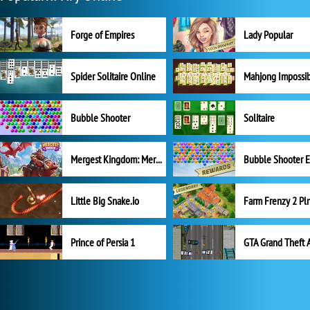
Forge of Empires
Lady Popular
Spider Solitaire Online
Mahjong Impossi
Bubble Shooter
Solitaire
Mergest Kingdom: Merge Puzzle
Little Big Snake.io
Prince of Persia 1
GTA Grand Theft 