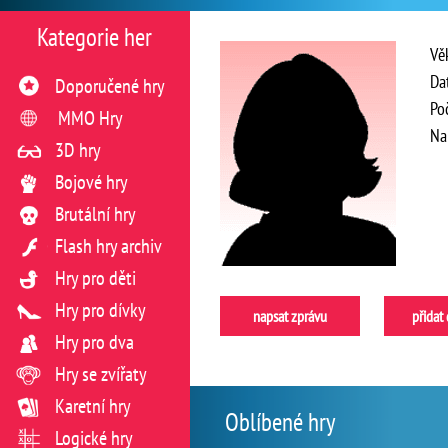
Kategorie her
Vě
Da
Doporučené hry
Po
MMO Hry
Na
3D hry
Bojové hry
Brutální hry
Flash hry archiv
Hry pro děti
Hry pro dívky
napsat zprávu
přidat
Hry pro dva
Hry se zvířaty
Karetní hry
Oblíbené hry
Logické hry