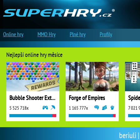
Online hry
MMO Hry
Plné hry
Profily
Nejlepší online hry měsíce
Bubble Shooter Extreme
Forge of Empires
5 525 718x
1 165 777x
7 021 
beriuli 