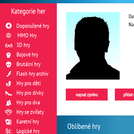
Kategorie her
Da
Na
Doporučené hry
MMO Hry
3D hry
Bojové hry
Brutální hry
Flash hry archiv
Hry pro děti
Hry pro dívky
napsat zprávu
přidat
Hry pro dva
Hry se zvířaty
Karetní hry
Oblíbené hry
Logické hry