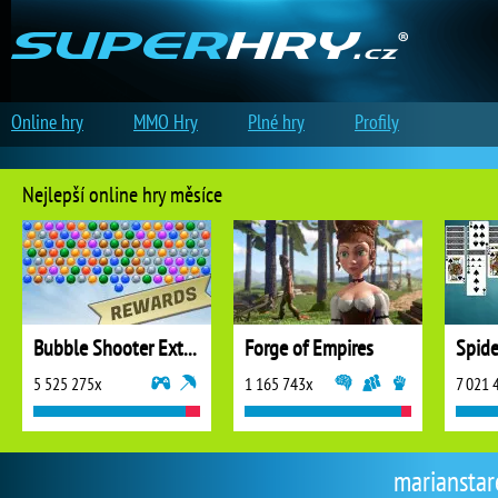
Online hry
MMO Hry
Plné hry
Profily
Nejlepší online hry měsíce
Bubble Shooter Extreme
Forge of Empires
5 525 275x
1 165 743x
7 021 
marianstare