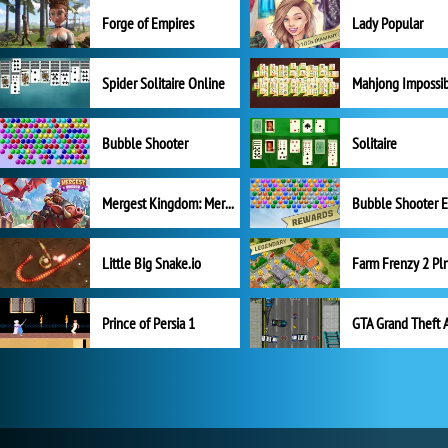
Forge of Empires
Lady Popular
Spider Solitaire Online
Mahjong Impossi
Bubble Shooter
Solitaire
Mergest Kingdom: Merge Puzzle
Little Big Snake.io
Prince of Persia 1
GTA Grand Theft 