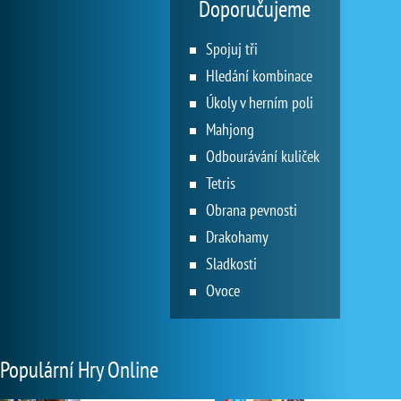
Doporučujeme
Spojuj tři
Hledání kombinace
Úkoly v herním poli
Mahjong
Odbourávání kuliček
Tetris
Obrana pevnosti
Drakohamy
Sladkosti
Ovoce
Populární Hry Online