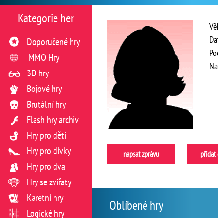
Kategorie her
Vě
Da
Doporučené hry
Po
MMO Hry
Na
3D hry
Bojové hry
Brutální hry
Flash hry archiv
Hry pro děti
Hry pro dívky
napsat zprávu
přidat
Hry pro dva
Hry se zvířaty
Karetní hry
Oblíbené hry
Logické hry