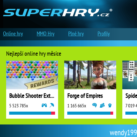
Online hry
MMO Hry
Plné hry
Profily
Nejlepší online hry měsíce
Bubble Shooter Extreme
Forge of Empires
5 523 785x
1 165 665x
7 019 
wendy1991 