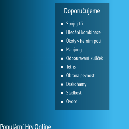
Doporučujeme
Spojuj tři
Hledání kombinace
Úkoly v herním poli
Mahjong
Odbourávání kuliček
Tetris
Obrana pevnosti
Drakohamy
Sladkosti
Ovoce
Populární Hry Online