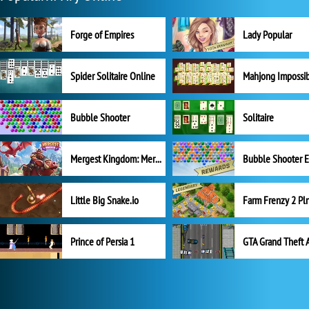
Forge of Empires
Lady Popular
Spider Solitaire Online
Mahjong Impossi
Bubble Shooter
Solitaire
Mergest Kingdom: Merge Puzzle
Little Big Snake.io
Prince of Persia 1
GTA Grand Theft 