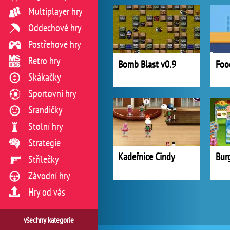
Multiplayer hry
Oddechové hry
Postřehové hry
Retro hry
Bomb Blast v0.9
Foo
Skákačky
Sportovní hry
Srandičky
Stolní hry
Strategie
Kadeřnice Cindy
Střílečky
Závodní hry
Hry od vás
všechny kategorie