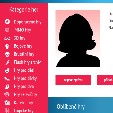
Kategorie her
Da
Po
Doporučené hry
Na
MMO Hry
3D hry
Bojové hry
Brutální hry
Flash hry archiv
Hry pro děti
Hry pro dívky
napsat zprávu
přidat
Hry pro dva
Hry se zvířaty
Karetní hry
Oblíbené hry
Logické hry