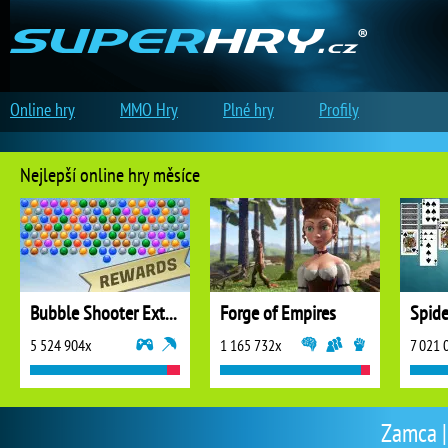
Online hry
MMO Hry
Plné hry
Profily
Nejlepší online hry měsíce
Bubble Shooter Extreme
Forge of Empires
5 524 904x
1 165 732x
7 021 
Zamca |