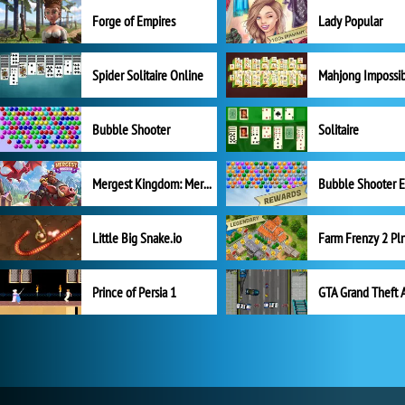
Forge of Empires
Lady Popular
Spider Solitaire Online
Mahjong Impossi
Bubble Shooter
Solitaire
Mergest Kingdom: Merge Puzzle
Little Big Snake.io
Prince of Persia 1
GTA Grand Theft 