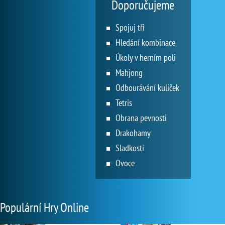
Doporučujeme
Spojuj tři
Hledání kombinace
Úkoly v herním poli
Mahjong
Odbourávání kuliček
Tetris
Obrana pevnosti
Drakohamy
Sladkosti
Ovoce
Populární Hry Online