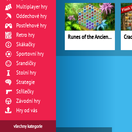
Multiplayer hry
Oddechové hry
Postřehové hry
Retro hry
Runes of the Ancient Forest
Cra
Skákačky
Sportovní hry
Srandičky
Stolní hry
Strategie
Střílečky
Závodní hry
Hry od vás
všechny kategorie