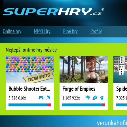
Online hry
MMO Hry
Plné hry
Profily
Nejlepší online hry měsíce
Bubble Shooter Extreme
Forge of Empires
5 528 016x
1 165 922x
7 025 
verunkahofin