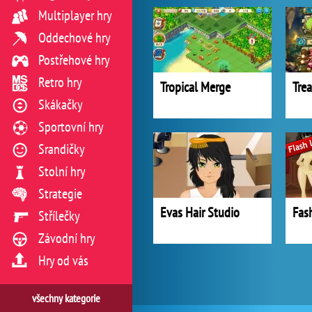
Multiplayer hry
Oddechové hry
Postřehové hry
Retro hry
Tropical Merge
Skákačky
Sportovní hry
Srandičky
Stolní hry
Strategie
Evas Hair Studio
Fas
Střílečky
Závodní hry
Hry od vás
všechny kategorie