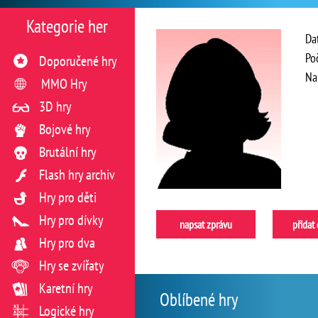
Kategorie her
Da
Po
Doporučené hry
Na
MMO Hry
3D hry
Bojové hry
Brutální hry
Flash hry archiv
Hry pro děti
Hry pro dívky
napsat zprávu
přidat
Hry pro dva
Hry se zvířaty
Karetní hry
Oblíbené hry
Logické hry