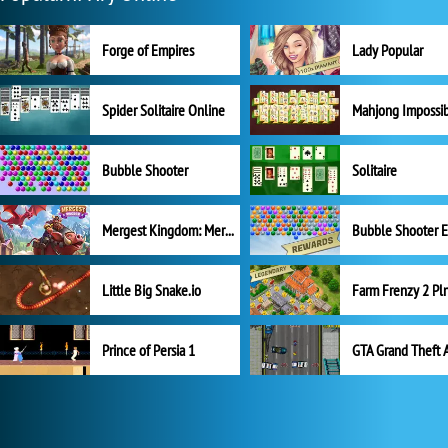
Forge of Empires
Lady Popular
Spider Solitaire Online
Mahjong Impossi
Bubble Shooter
Solitaire
Mergest Kingdom: Merge Puzzle
Little Big Snake.io
Prince of Persia 1
GTA Grand Theft 