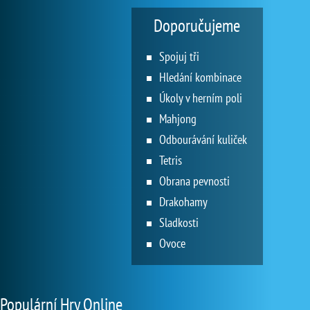
Doporučujeme
Spojuj tři
Hledání kombinace
Úkoly v herním poli
Mahjong
Odbourávání kuliček
Tetris
Obrana pevnosti
Drakohamy
Sladkosti
Ovoce
Populární Hry Online