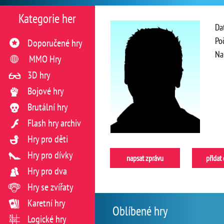
Kategorie her
Da
Po
Doporučené hry
Na
MMO Hry
3D hry
Bojové hry
Brutální hry
Flash hry archiv
Hry pro děti
Hry pro dívky
napsat zprávu
přidat
Hry pro dva
Hry se zvířaty
Karetní hry
Oblíbené hry
Logické hry