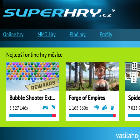
Online hry
MMO Hry
Plné hry
Profily
Nejlepší online hry měsíce
Bubble Shooter Extreme
Forge of Empires
5 527 146x
1 165 860x
7 023 
vasilahoj