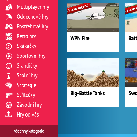
Multiplayer hry
Oddechové hry
Postřehové hry
Retro hry
WPN Fire
Skákačky
Sportovní hry
Srandičky
Stolní hry
Strategie
Big-Battle Tanks
Swo
Střílečky
Závodní hry
Hry od vás
všechny kategorie