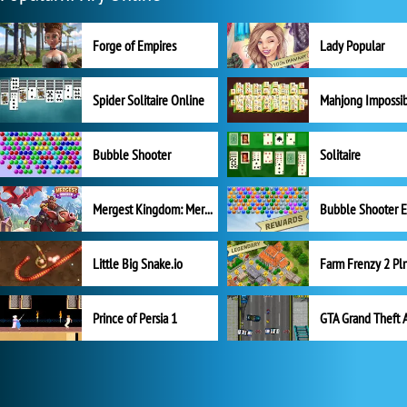
Forge of Empires
Lady Popular
Spider Solitaire Online
Mahjong Impossi
Bubble Shooter
Solitaire
Mergest Kingdom: Merge Puzzle
Little Big Snake.io
Prince of Persia 1
GTA Grand Theft 