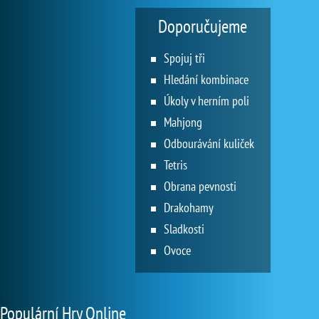
Doporučujeme
Spojuj tři
Hledání kombinace
Úkoly v herním poli
Mahjong
Odbourávání kuliček
Tetris
Obrana pevnosti
Drakohamy
Sladkosti
Ovoce
Populární Hry Online