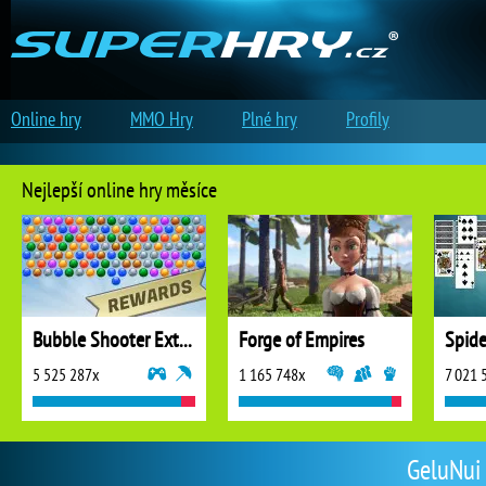
Online hry
MMO Hry
Plné hry
Profily
Nejlepší online hry měsíce
Bubble Shooter Extreme
Forge of Empires
5 525 287x
1 165 748x
7 021 
GeluNui 