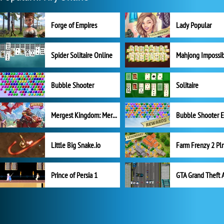
Forge of Empires
Lady Popular
Spider Solitaire Online
Mahjong Impossi
Bubble Shooter
Solitaire
Mergest Kingdom: Merge Puzzle
Little Big Snake.io
Prince of Persia 1
GTA Grand Theft 