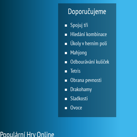
Doporučujeme
Spojuj tři
Hledání kombinace
Úkoly v herním poli
Mahjong
Odbourávání kuliček
Tetris
Obrana pevnosti
Drakohamy
Sladkosti
Ovoce
Populární Hry Online