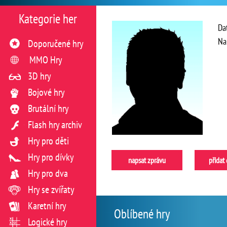
Kategorie her
Da
Na
Doporučené hry
MMO Hry
3D hry
Bojové hry
Brutální hry
Flash hry archiv
Hry pro děti
Hry pro dívky
napsat zprávu
přidat
Hry pro dva
Hry se zvířaty
Karetní hry
Oblíbené hry
Logické hry