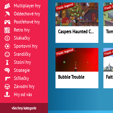
Multiplayer hry
Oddechové hry
Postřehové hry
Retro hry
Caspers Haunted Christmas
Tom 
Skákačky
Sportovní hry
Srandičky
Stolní hry
Strategie
Bubble Trouble
Fait
Střílečky
Závodní hry
Hry od vás
všechny kategorie