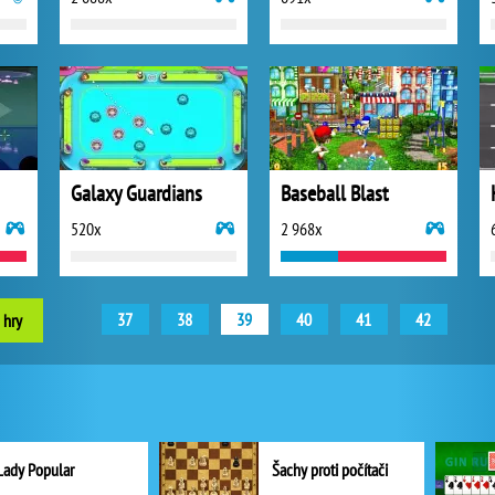
Galaxy Guardians
Baseball Blast
520x
2 968x
37
38
39
40
41
42
 hry
Lady Popular
Šachy proti počítači