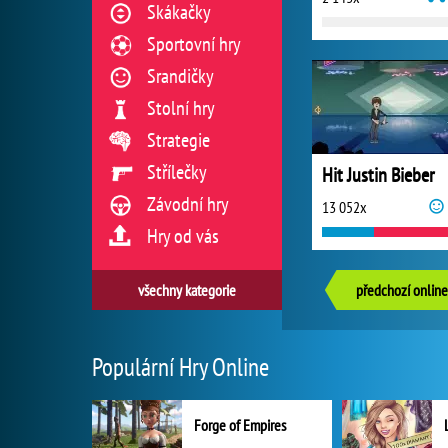
Skákačky
Sportovní hry
Srandičky
Stolní hry
Strategie
Střílečky
Hit Justin Bieber
Závodní hry
13 052x
Hry od vás
všechny kategorie
předchozí online
Populární Hry Online
Forge of Empires