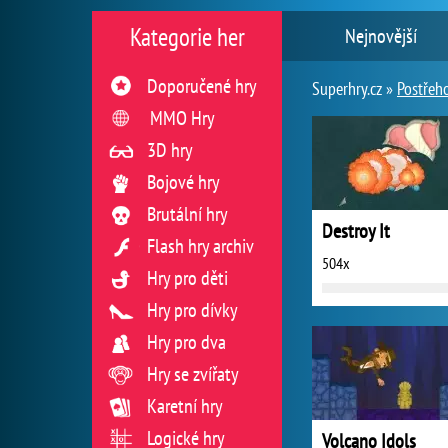
Kategorie her
Nejnovější
Doporučené hry
Superhry.cz »
Postřeh
MMO Hry
3D hry
Bojové hry
Brutální hry
Destroy It
Flash hry archiv
504x
Hry pro děti
Hry pro dívky
Hry pro dva
Hry se zvířaty
Karetní hry
Logické hry
Volcano Idols