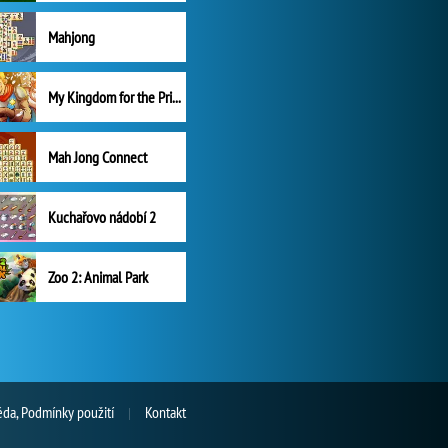
Mahjong
My Kingdom for the Princess Plná verze
Mah Jong Connect
Kuchařovo nádobí 2
Zoo 2: Animal Park
da, Podmínky použití
Kontakt