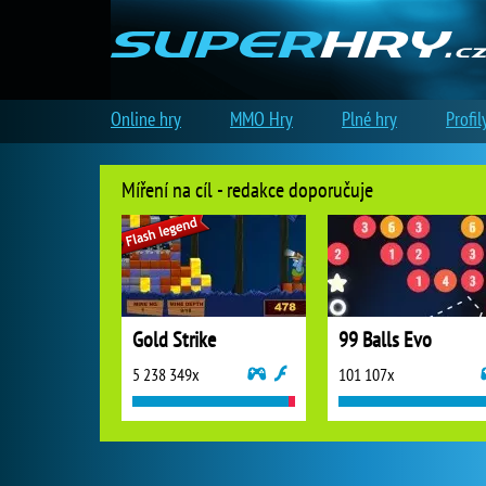
Online hry
MMO Hry
Plné hry
Profil
Míření na cíl - redakce doporučuje
Gold Strike
99 Balls Evo
5 238 349x
101 107x