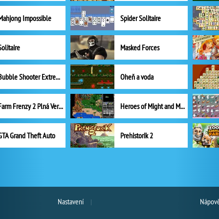
Mahjong Impossible
Spider Solitaire
Solitaire
Masked Forces
Bubble Shooter Extreme
Oheň a voda
Farm Frenzy 2 Plná Verze
Heroes of Might and Magic II
GTA Grand Theft Auto
Prehistorik 2
Nastavení
Nápově