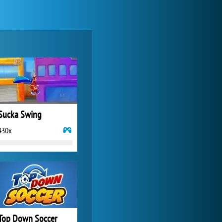
My Free Zoo
1 007 491x
Sucka Swing
430x
Forge of Empires
1 165 735x
Top Down Soccer