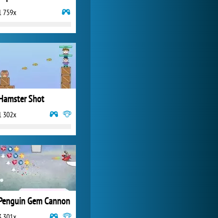
1 759x
World of Tanks
1 822 531x
Hamster Shot
1 302x
Penguin Gem Cannon
3 301x