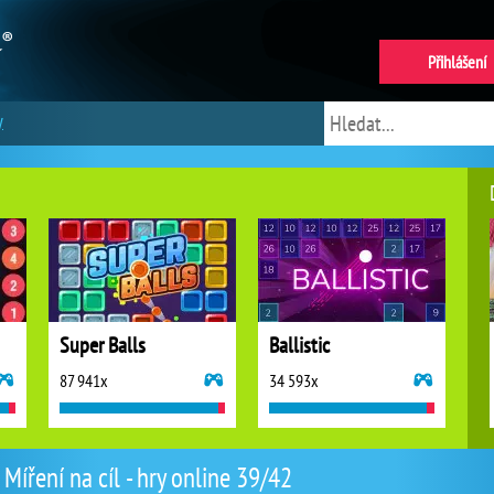
Přihlášení
y
Super Balls
Ballistic
87 941x
34 593x
Míření na cíl - hry online 39/42