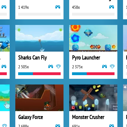
1 419x
458x
l
Sharks Can Fly
Pyro Launcher
2 505x
2 375x
Galaxy Force
Monster Crusher
2 688x
691x