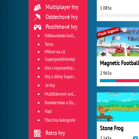
Multiplayer hry
1 085x
Oddechové hry
Postřehové hry
Odbourávání kuliček
Tetris
Míření na cíl
Superpostřehovky
Magnetic Footbal
Hra s neposedným míčkem
2 965x
Hry z dílny Superhry.cz
.io hry
Multižánrové online hry
Bomberman a Dyna Blaster
Had
Všechny kategorie
Stone Frog
Retro hry
2 143x