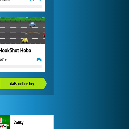
HookShot Hobo
641x
další online hry
Žolíky