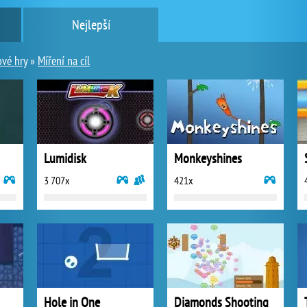
Nejlepší
ové hry
»
Míření na cíl
Lumidisk
Monkeyshines
3 707x
421x
Hole in One
Diamonds Shooting