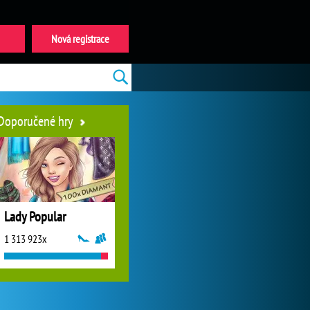
Nová registrace
Doporučené hry
Lady Popular
1 313 923x