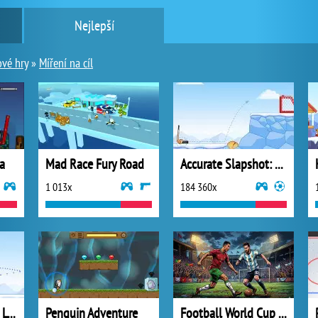
Nejlepší
ové hry
»
Míření na cíl
a
Mad Race Fury Road
Accurate Slapshot: Level Pack 2
1 013x
184 360x
Accurate Slapshot Level Pack
Penguin Adventure
Football World Cup Pro