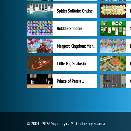
Spider Solitaire Online
Bubble Shooter
Mergest Kingdom: Merge Puzzle
Little Big Snake.io
Prince of Persia 1
© 2004 - 2026 Superhry.cz ® - Online hry zdarma