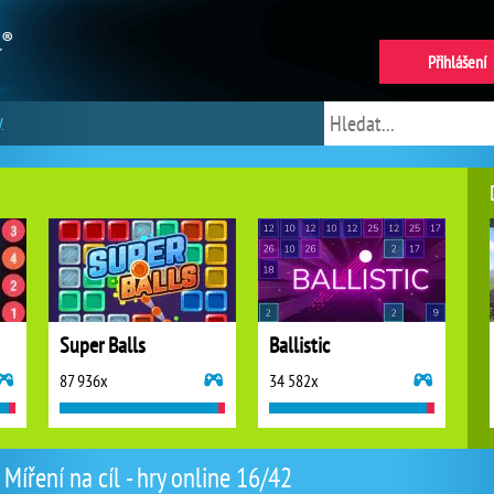
Přihlášení
y
Super Balls
Ballistic
87 936x
34 582x
Míření na cíl - hry online 16/42