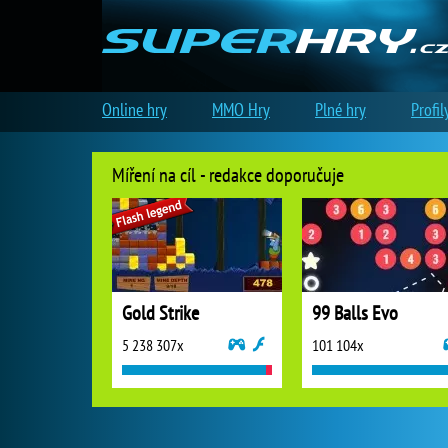
Online hry
MMO Hry
Plné hry
Profil
Míření na cíl - redakce doporučuje
Gold Strike
99 Balls Evo
5 238 307x
101 104x