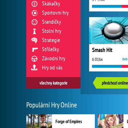
Skákačky
Sportovní hry
Srandičky
Stolní hry
Strategie
Střílečky
Smash Hit
Závodní hry
6 016x
Hry od vás
všechny kategorie
předchozí online
Populární Hry Online
Forge of Empires