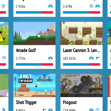
2 916x
1 678x
Arcade Golf
Laser Cannon 3: Level Pack
2 773x
102 423x
Shot Trigger
Frogout
8 401x
119 609x