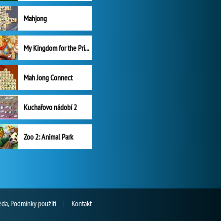
Mahjong
My Kingdom for the Princess Plná verze
Mah Jong Connect
Kuchařovo nádobí 2
Zoo 2: Animal Park
da, Podmínky použití
Kontakt