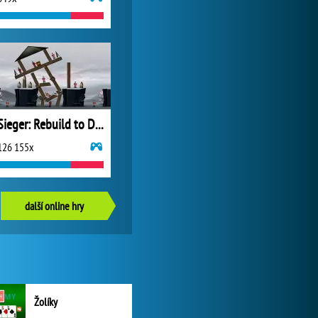
Sieger: Rebuild to Destroy
126 155x
další online hry
Žolíky