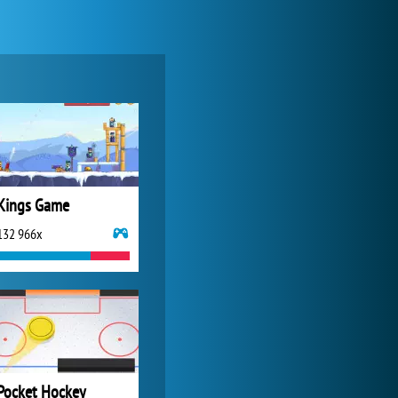
World of Tanks
1 822 525x
Kings Game
132 966x
My Free Zoo
1 007 482x
Pocket Hockey