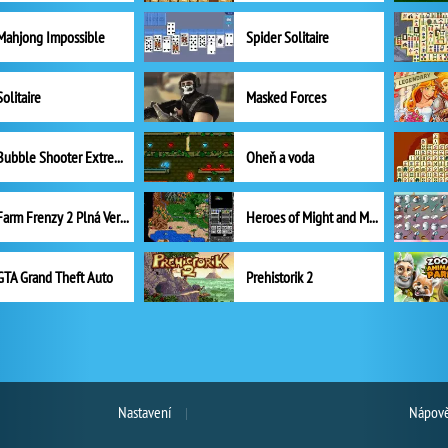
Mahjong Impossible
Spider Solitaire
Solitaire
Masked Forces
Bubble Shooter Extreme
Oheň a voda
Farm Frenzy 2 Plná Verze
Heroes of Might and Magic II
GTA Grand Theft Auto
Prehistorik 2
Nastavení
Nápově