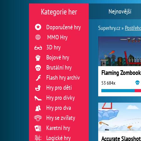
Kategorie her
Nejnovější
Doporučené hry
Superhry.cz »
Postřeh
MMO Hry
3D hry
Bojové hry
Brutální hry
Flaming Zombook
Flash hry archiv
53 684x
Hry pro děti
Hry pro dívky
Hry pro dva
Hry se zvířaty
Karetní hry
Logické hry