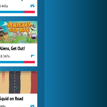
4 443x
Lady Popular
1 313 904x
Aliens, Get Out!
18 347x
Squid on Road
849x