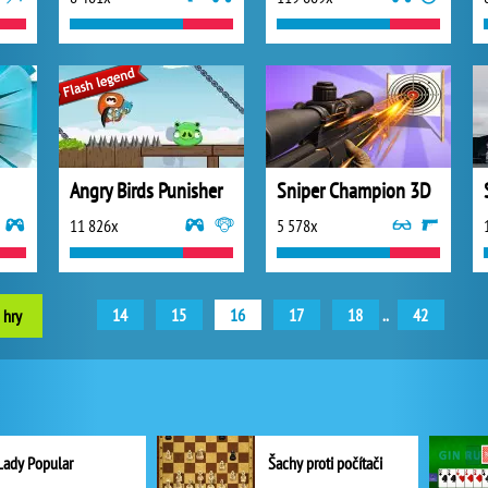
Angry Birds Punisher
Sniper Champion 3D
11 826x
5 578x
14
15
16
17
18
..
42
 hry
Lady Popular
Šachy proti počítači