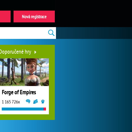
Nová registrace
Doporučené hry
Forge of Empires
1 165 726x