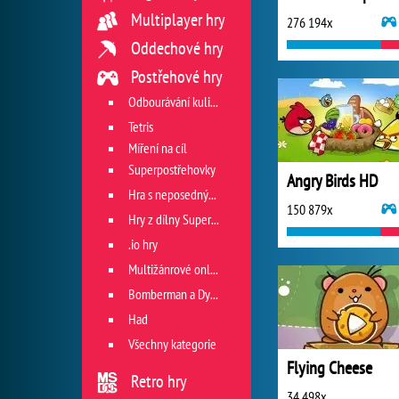
Multiplayer hry
276 194x
Oddechové hry
Postřehové hry
Odbourávání kuliček
Tetris
Míření na cíl
Superpostřehovky
Angry Birds HD
Hra s neposedným míčkem
150 879x
Hry z dílny Superhry.cz
.io hry
Multižánrové online hry
Bomberman a Dyna Blaster
Had
Všechny kategorie
Flying Cheese
Retro hry
34 498x