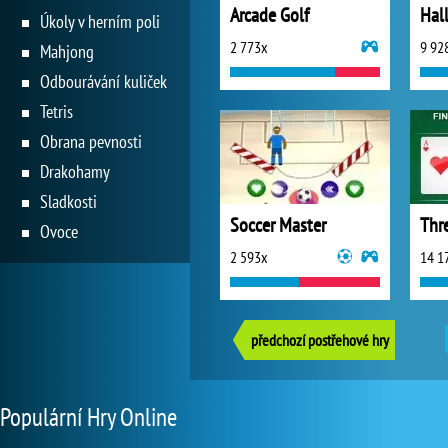
Arcade Golf
Hal
Úkoly v herním poli
2 773x
9 92
Mahjong
Odbourávání kuliček
Tetris
Obrana pevnosti
Drakohamy
Sladkosti
Soccer Master
Thr
Ovoce
2 593x
14 1
předchozí postřehové hry
Populární Hry Online