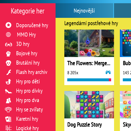
Kategorie her
Nejnovější
Legendární postřehové hry
Doporučené hry
MMO Hry
3D hry
Bojové hry
Brutální hry
The Flowers: Merge and Sell Bouquets
Bub
Flash hry archiv
8 205x
143 
Hry pro děti
Hry pro dívky
Hry pro dva
Hry se zvířaty
Karetní hry
Dog Puzzle Story
Sky
Logické hry