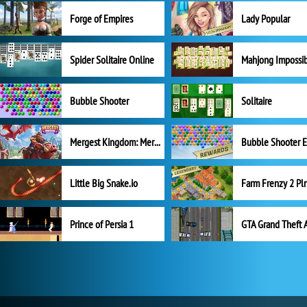
Forge of Empires
Lady Popular
Spider Solitaire Online
Mahjong Impossi
Bubble Shooter
Solitaire
Mergest Kingdom: Merge Puzzle
Little Big Snake.io
Prince of Persia 1
GTA Grand Theft 