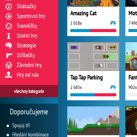
Skákačky
Amazing Cat
Mot
Sportovní hry
1 018x
7 49
Srandičky
Stolní hry
Strategie
Střílečky
Závodní hry
Hry od vás
Tap Tap Parking
Fan
2 683x
902x
všechny kategorie
Doporučujeme
Spojuj tři
Hledání kombinace