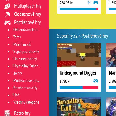
288 931x
1 64
Multiplayer hry
Oddechové hry
Postřehové hry
Odbourávání kuliček
Superhry.cz »
Postřehové hry
Tetris
Míření na cíl
Superpostřehovky
Hra s neposedným míčkem
Hry z dílny Superhry.cz
Underground Digger
Mar
.io hry
Multižánrové online hry
1 787x
2 88
Bomberman a Dyna Blaster
Had
Všechny kategorie
Retro hry