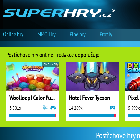
Online hry
MMO Hry
Plné hry
Profily
Postřehové hry online - redakce doporučuje
před 25 dny
Woolloop! Color Puzzle
Hotel Fever Tycoon
Pixel
3 501x
14 269x
5 599x
Postřehové hry o