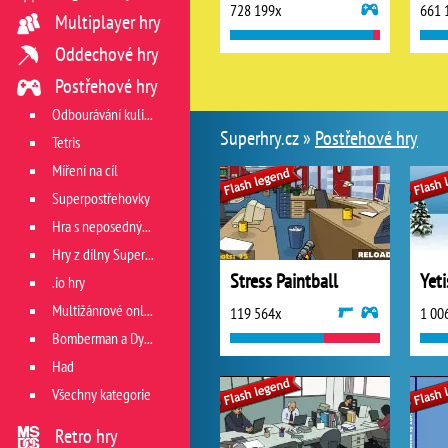
728 199x
661 
Multiplayer hry
Oddechové hry
Postřehové hry
Odbourávání kuliček
Superhry.cz »
Postřehové hry
Tetris
Míření na cíl
Superpostřehovky
Hra s neposedným míčkem
Hry z dílny Superhry.cz
Stress Paintball
.io hry
Multižánrové online hry
119 564x
1 00
Bomberman a Dyna Blaster
Had
Všechny kategorie
Retro hry