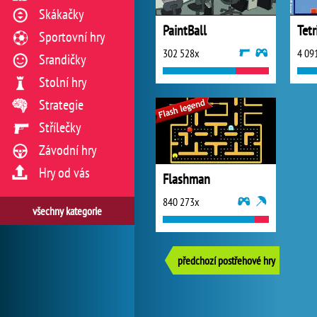
Skákačky
PaintBall
Tetr
Sportovní hry
302 528x
4 09
Srandičky
Stolní hry
Strategie
Střílečky
Závodní hry
Hry od vás
Flashman
840 273x
všechny kategorie
předchozí postřehové hry