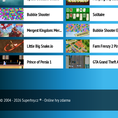
Bubble Shooter
Solitaire
Mergest Kingdom: Merge Puzzle
Little Big Snake.io
Prince of Persia 1
GTA Grand Theft 
© 2004 - 2026 Superhry.cz ® - Online hry zdarma