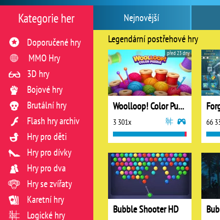
Kategorie her
Nejnovější
Legendární postřehové hry
Doporučené hry
před 23 dny
MMO Hry
3D hry
Bojové hry
Brutální hry
Woolloop! Color Puzzle
For
Flash hry archiv
3 301x
66 3
Hry pro děti
Hry pro dívky
Hry pro dva
Hry se zvířaty
Karetní hry
Bubble Shooter HD
Bub
Logické hry