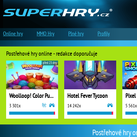
Online hry
MMO Hry
Plné hry
Profily
Postřehové hry online - redakce doporučuje
před 23 dny
Woolloop! Color Puzzle
Hotel Fever Tycoon
Pixel
3 301x
14 242x
5 561x
Postřehové hry o