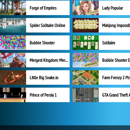
Forge of Empires
Lady Popular
Spider Solitaire Online
Mahjong Impossi
Bubble Shooter
Solitaire
Mergest Kingdom: Merge Puzzle
Little Big Snake.io
Prince of Persia 1
GTA Grand Theft 