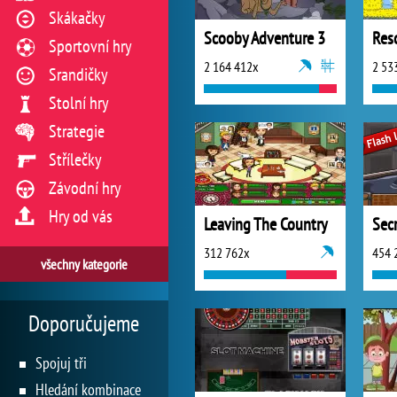
Skákačky
Scooby Adventure 3
Res
Sportovní hry
2 164 412x
2 53
Srandičky
Stolní hry
Strategie
Střílečky
Závodní hry
Hry od vás
Leaving The Country
Secr
312 762x
454 
všechny kategorie
Doporučujeme
Spojuj tři
Hledání kombinace