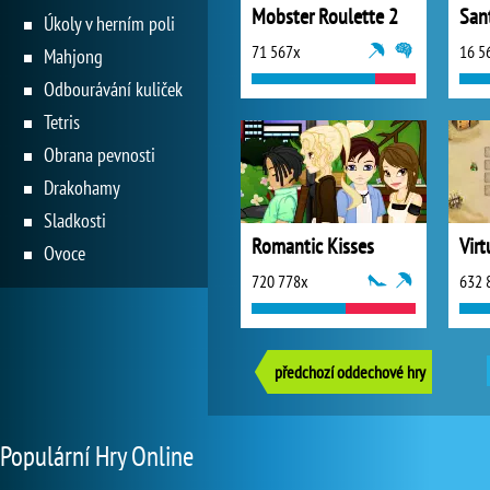
Mobster Roulette 2
Úkoly v herním poli
71 567x
16 5
Mahjong
Odbourávání kuliček
Tetris
Obrana pevnosti
Drakohamy
Sladkosti
Romantic Kisses
Virt
Ovoce
720 778x
632 
předchozí oddechové hry
Populární Hry Online