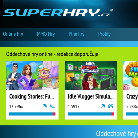
Online hry
MMO Hry
Plné hry
Profily
Oddechové hry online - redakce doporučuje
Cooking Stories: Fun Cafe Game
Idle Vlogger Simulator
Crazy
13 796x
1 591x
5 988x
Oddechové hry o