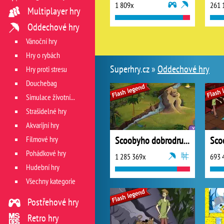
1 809x
261 
Multiplayer hry
Oddechové hry
Vánoční hry
Hry o rybách
Superhry.cz »
Oddechové hry
Hry proti stresu
Douchebag
Simulace životních situací
Strašidelné hry
Akvarijní hry
Filmové hry
Scoobyho dobrodružství 6
Pohádkové hry
1 285 369x
693 
Hudební hry
Všechny kategorie
Postřehové hry
Retro hry