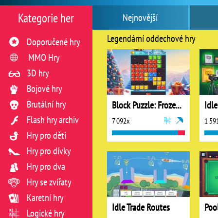
Kategorie her
Nejnovější
Legendární oddechové hry
Doporučené hry
MMO Hry
3D hry
Bojové hry
Brutální hry
Block Puzzle: Frozen Jewel
Flash hry archiv
7 092x
1 59
Hry pro děti
Hry pro dívky
Hry pro dva
Hry se zvířaty
Karetní hry
Idle Trade Routes
Poo
Logické hry