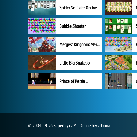
Spider Solitaire Online
Bubble Shooter
Mergest Kingdom: Merge Puzzle
Little Big Snake.io
Prince of Persia 1
© 2004 - 2026 Superhry.cz ® - Online hry zdarma