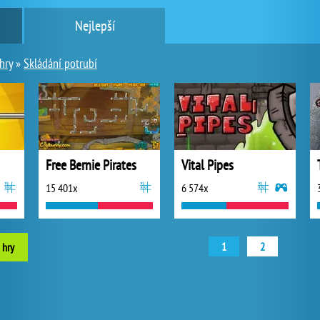
Nejlepší
hry
»
Skládání potrubí
Free Bernie Pirates
Vital Pipes
15 401x
6 574x
1
2
 hry