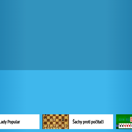
Lady Popular
Šachy proti počítači