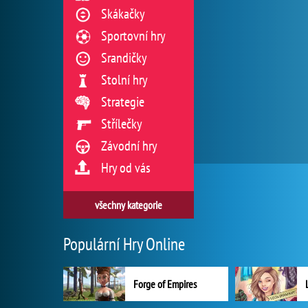
Skákačky
Sportovní hry
Srandičky
Stolní hry
Strategie
Střílečky
Závodní hry
Hry od vás
všechny kategorie
Populární Hry Online
Forge of Empires