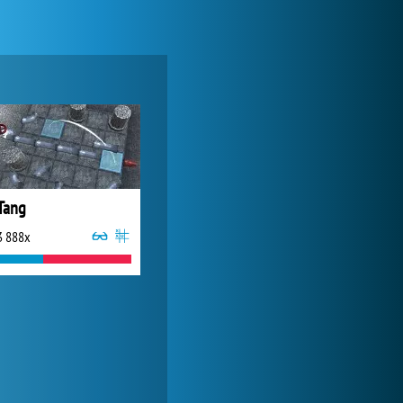
Zoo 2: Animal Park
244 827x
Tang
3 888x
Forge of Empires
1 165 684x