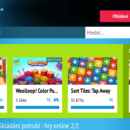
Přihlášení
y
před 22 dny
Woolloop! Color Puzzle
Sort Tiles: Tap Away
3 264x
31 873x
Skládání potrubí - hry online 2/2