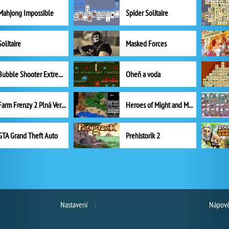
Mahjong Impossible
Spider Solitaire
Solitaire
Masked Forces
Bubble Shooter Extreme
Oheň a voda
Farm Frenzy 2 Plná Verze
Heroes of Might and Magic II
GTA Grand Theft Auto
Prehistorik 2
Nastavení
Nápově