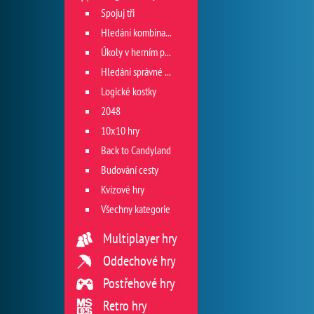
Spojuj tři
Hledání kombinace
Úkoly v herním poli
Hledání správné cesty
Logické kostky
2048
10x10 hry
Back to Candyland
Budování cesty
Kvízové hry
Všechny kategorie
Multiplayer hry
Oddechové hry
Postřehové hry
Retro hry