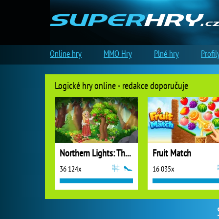
Online hry
MMO Hry
Plné hry
Profil
Logické hry online - redakce doporučuje
Northern Lights: The Secret of the Forest
Fruit Match
36 124x
16 035x