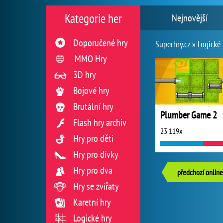
Kategorie her
Nejnovější
Doporučené hry
Superhry.cz »
Logické 
MMO Hry
3D hry
Bojové hry
Brutální hry
Plumber Game 2
Flash hry archiv
23 119x
Hry pro děti
Hry pro dívky
Hry pro dva
předchozí online
Hry se zvířaty
Karetní hry
Logické hry