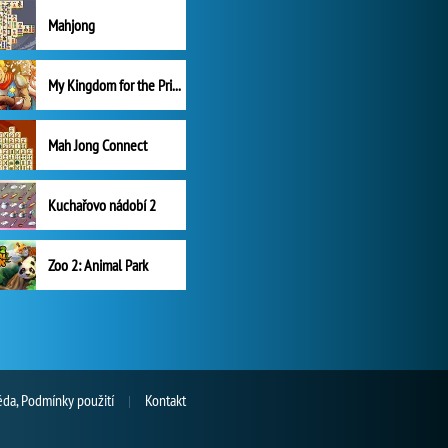
Mahjong
My Kingdom for the Princess Plná verze
Mah Jong Connect
Kuchařovo nádobí 2
Zoo 2: Animal Park
da, Podmínky použití
Kontakt