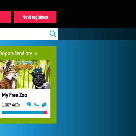
Nová registrace
Doporučené hry
My Free Zoo
1 007 463x