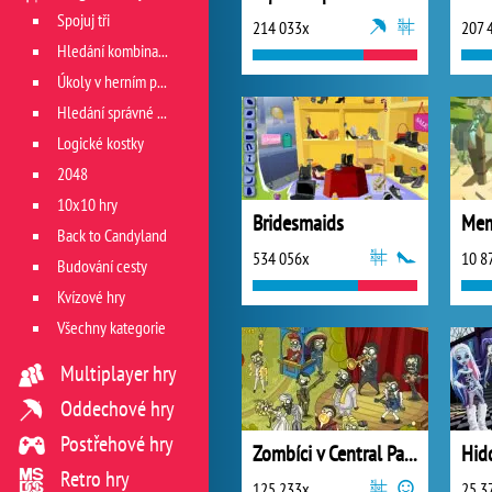
Spojuj tři
214 033x
207 
Hledání kombinace
Úkoly v herním poli
Hledání správné cesty
Logické kostky
2048
10x10 hry
Bridesmaids
Back to Candyland
534 056x
10 8
Budování cesty
Kvízové hry
Všechny kategorie
Multiplayer hry
Oddechové hry
Postřehové hry
Zombíci v Central Parku
Retro hry
125 233x
25 3