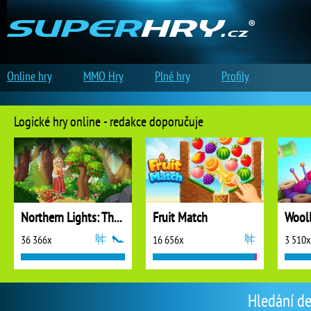
Online hry
MMO Hry
Plné hry
Profily
Logické hry online - redakce doporučuje
Northern Lights: The Secret of the Forest
Fruit Match
36 366x
16 656x
3 510x
Hledání de