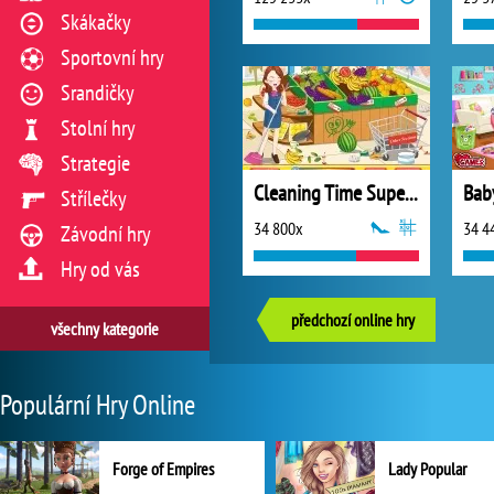
Skákačky
Sportovní hry
Srandičky
Stolní hry
Strategie
Cleaning Time Supermarket
Střílečky
34 800x
34 4
Závodní hry
Hry od vás
předchozí online hry
všechny kategorie
Populární Hry Online
Forge of Empires
Lady Popular