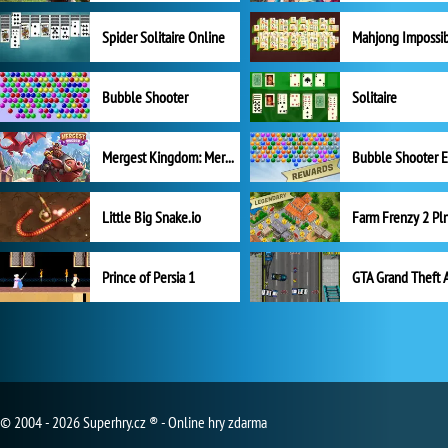
Spider Solitaire Online
Mahjong Impossi
Bubble Shooter
Solitaire
Mergest Kingdom: Merge Puzzle
Little Big Snake.io
Prince of Persia 1
GTA Grand Theft 
© 2004 - 2026 Superhry.cz ® - Online hry zdarma