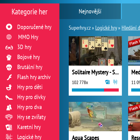
Kategorie her
Nejnovější
Doporučené hry
Superhry.cz »
Logické hry
»
Hledání d
MMO Hry
3D hry
Bojové hry
Brutální hry
Solitaire Mystery - Stolen Power
Flash hry archiv
102 778x
11 0
Hry pro děti
Hry pro dívky
Hry pro dva
Hry se zvířaty
Karetní hry
Logické hry
Aqua Scapes
Res