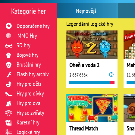
Kategorie her
Nejnovější
Legendární logické hry
Doporučené hry
MMO Hry
3D hry
Bojové hry
Brutální hry
Oheň a voda 2
Mah
Flash hry archiv
2 637 656x
11 6
Hry pro děti
Hry pro dívky
Hry pro dva
Hry se zvířaty
Karetní hry
Thread Match
Logické hry