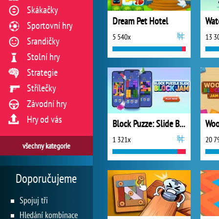
Skákačky
Dream Pet Hotel
Sportovní hry
5 540x
13 3
Srandičky
Stolní hry
Strategie
Střílečky
Závodní hry
Hry od vás
Block Puzze: Slide Block Jam
Woo
1 321x
20 7
všechny kategorie
Doporučujeme
Spojuj tři
Hledání kombinace