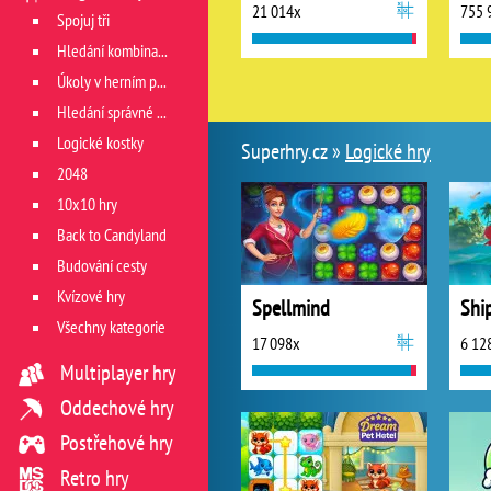
21 014x
755 
Spojuj tři
Hledání kombinace
Úkoly v herním poli
Hledání správné cesty
Logické kostky
Superhry.cz »
Logické hry
2048
10x10 hry
Back to Candyland
Budování cesty
Kvízové hry
Spellmind
Shi
Všechny kategorie
17 098x
6 12
Multiplayer hry
Oddechové hry
Postřehové hry
Retro hry