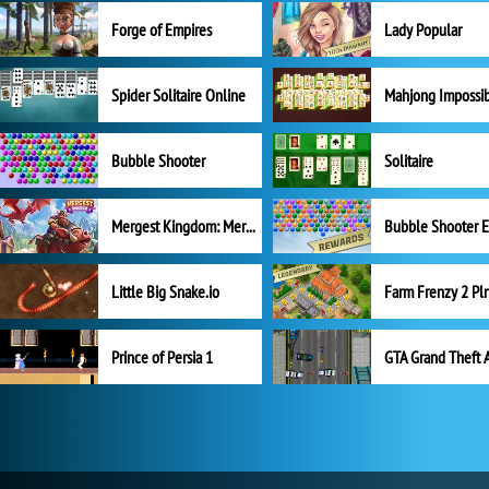
Forge of Empires
Lady Popular
Spider Solitaire Online
Mahjong Impossi
Bubble Shooter
Solitaire
Mergest Kingdom: Merge Puzzle
Little Big Snake.io
Prince of Persia 1
GTA Grand Theft 