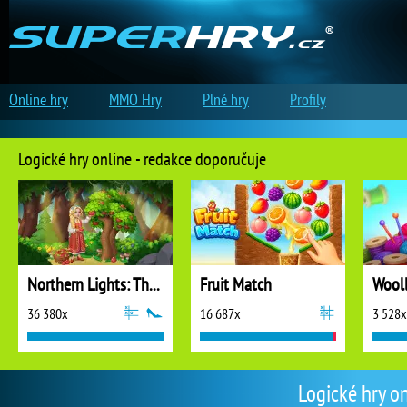
Online hry
MMO Hry
Plné hry
Profily
Logické hry online - redakce doporučuje
Northern Lights: The Secret of the Forest
Fruit Match
36 380x
16 687x
3 528x
Logické hry on