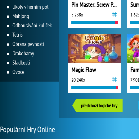
Pin Master: Screw Puzzle Quest
Sum
Úkoly v herním poli
5 238x
1 62
Mahjong
Odbourávání kuliček
Tetris
Obrana pevnosti
Drakohamy
Sladkosti
Magic Flow
Ovoce
20 240x
7 90
předchozí logické hry
Populární Hry Online