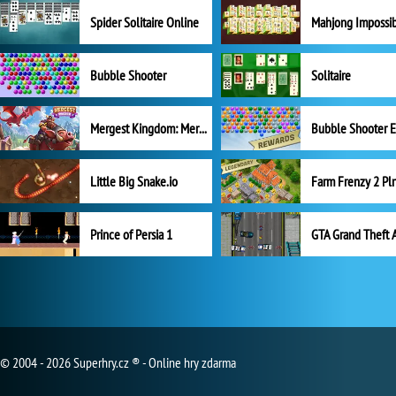
Spider Solitaire Online
Mahjong Impossi
Bubble Shooter
Solitaire
Mergest Kingdom: Merge Puzzle
Little Big Snake.io
Prince of Persia 1
GTA Grand Theft 
© 2004 - 2026 Superhry.cz ® - Online hry zdarma