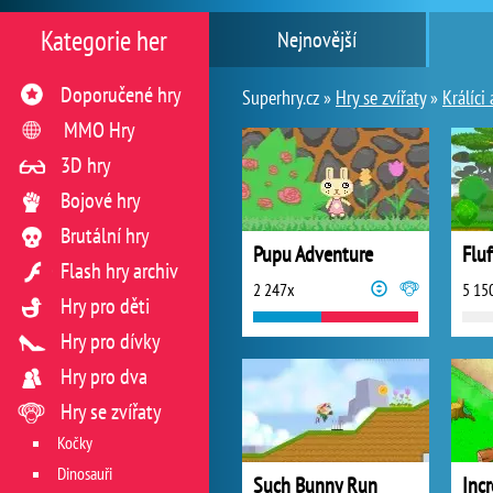
Kategorie her
Nejnovější
Doporučené hry
Superhry.cz »
Hry se zvířaty
»
Králíci 
MMO Hry
3D hry
Bojové hry
Brutální hry
Pupu Adventure
Flu
Flash hry archiv
2 247x
5 15
Hry pro děti
Hry pro dívky
Hry pro dva
Hry se zvířaty
Kočky
Dinosauři
Such Bunny Run