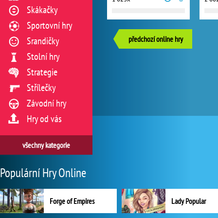
Skákačky
Sportovní hry
předchozí online hry
Srandičky
Stolní hry
Strategie
Střílečky
Závodní hry
Hry od vás
všechny kategorie
Populární Hry Online
Forge of Empires
Lady Popular