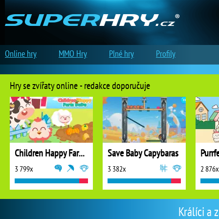
Online hry
MMO Hry
Plné hry
Profily
Hry se zvířaty online - redakce doporučuje
Children Happy Farm DuDu
Save Baby Capybaras
Purrf
3 799x
3 382x
2 876x
Králíci a 