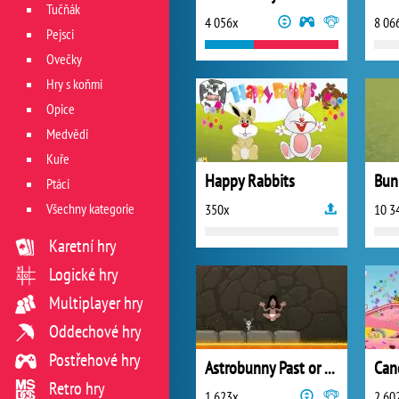
Tučňák
4 056x
8 06
Pejsci
Ovečky
Hry s koňmi
Opice
Medvědi
Kuře
Happy Rabbits
Ptáci
Všechny kategorie
350x
10 3
Karetní hry
Logické hry
Multiplayer hry
Oddechové hry
Postřehové hry
Astrobunny Past or Future
Can
Retro hry
1 623x
2 60