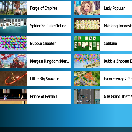
Forge of Empires
Lady Popular
Spider Solitaire Online
Mahjong Impossi
Bubble Shooter
Solitaire
Mergest Kingdom: Merge Puzzle
Little Big Snake.io
Prince of Persia 1
GTA Grand Theft 