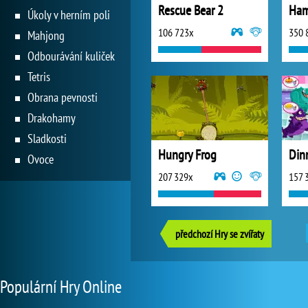
Rescue Bear 2
Ham
Úkoly v herním poli
106 723x
350 
Mahjong
Odbourávání kuliček
Tetris
Obrana pevnosti
Drakohamy
Sladkosti
Hungry Frog
Din
Ovoce
207 329x
157 
předchozí Hry se zvířaty
Populární Hry Online