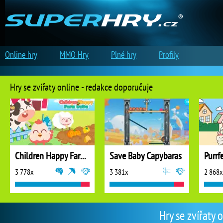
Online hry
MMO Hry
Plné hry
Profily
Hry se zvířaty online - redakce doporučuje
Children Happy Farm DuDu
Save Baby Capybaras
Purrf
3 778x
3 381x
2 868x
Hry se zvířaty 