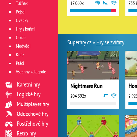
Tučňák
17 060x
755 
Pejsci
Ovečky
Hry s koňmi
Opice
Superhry.cz »
Hry se zvířaty
Medvědi
Kuře
Ptáci
Všechny kategorie
Karetní hry
Nightmare Run
Hom
Logické hry
204 392x
2 92
Multiplayer hry
Oddechové hry
Postřehové hry
Retro hry