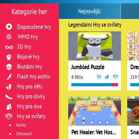
Kategorie her
Nejnovější
Legendární Hry se zvířaty
Doporučené hry
MMO Hry
3D hry
Bojové hry
Brutální hry
Jumbled Puzzle
Flash hry archiv
8 981x
219 
Hry pro děti
Hry pro dívky
Hry pro dva
Hry se zvířaty
Kočky
Pet Healer: Vet Hospital
Dinosauři