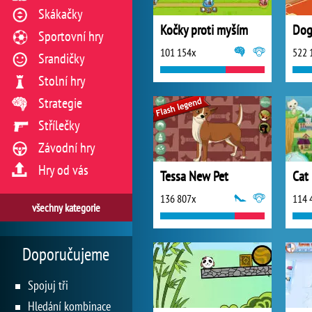
Skákačky
Kočky proti myším
Dog
Sportovní hry
101 154x
522 
Srandičky
Stolní hry
Strategie
Střílečky
Závodní hry
Hry od vás
Tessa New Pet
Cat
136 807x
114 
všechny kategorie
Doporučujeme
Spojuj tři
Hledání kombinace