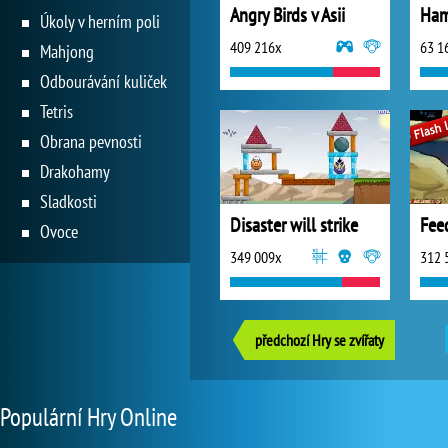
Angry Birds v Asii
Ha
Úkoly v herním poli
409 216x
63 1
Mahjong
Odbourávání kuliček
Tetris
Obrana pevnosti
Drakohamy
Sladkosti
Disaster will strike
Fee
Ovoce
349 009x
312 
předchozí Hry se zvířaty
Populární Hry Online