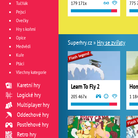
Tučňák
179 171x
775 
Pejsci
Ovečky
Hry s koňmi
Opice
Superhry.cz »
Hry se zvířaty
Medvědi
Kuře
Ptáci
Všechny kategorie
Karetní hry
Learn To Fly 2
Logické hry
205 467x
1 18
Multiplayer hry
Oddechové hry
Postřehové hry
Retro hry