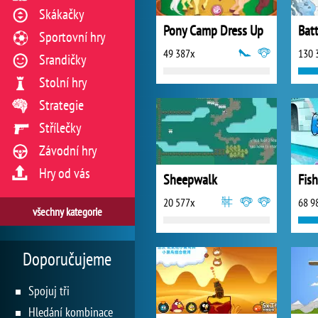
Skákačky
Pony Camp Dress Up
Batt
Sportovní hry
49 387x
130 
Srandičky
Stolní hry
Strategie
Střílečky
Závodní hry
Hry od vás
Sheepwalk
Fis
20 577x
68 9
všechny kategorie
Doporučujeme
Spojuj tři
Hledání kombinace