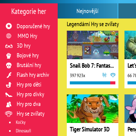
Kategorie her
Nejnovější
Legendární Hry se zvířaty
Doporučené hry
MMO Hry
3D hry
Bojové hry
Brutální hry
Snail Bob 7: Fantasy Story
Let'
Flash hry archiv
397 923x
66 7
Hry pro děti
Hry pro dívky
Hry pro dva
Hry se zvířaty
Kočky
Tiger Simulator 3D
Pen
Dinosauři