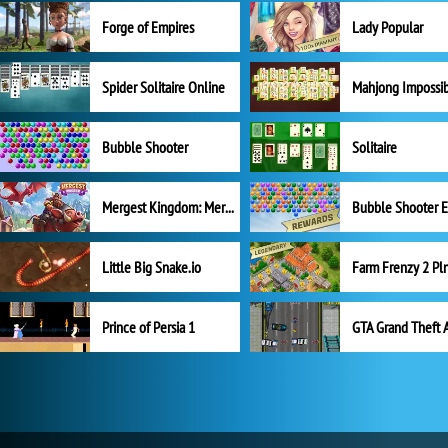
Forge of Empires
Lady Popular
Spider Solitaire Online
Mahjong Impossi
Bubble Shooter
Solitaire
Mergest Kingdom: Merge Puzzle
Little Big Snake.io
Prince of Persia 1
GTA Grand Theft 