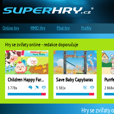
Online hry
MMO Hry
Plné hry
Profily
Hry se zvířaty online - redakce doporučuje
Children Happy Farm DuDu
Save Baby Capybaras
Purrf
3 778x
3 381x
2 868x
Hry se zvířaty 