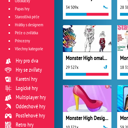
Oblíkačky
34 509x
28 3
Papas hry
Starostlivá péče
Hrátky s designem
Péče o zvířátka
Princezny
Všechny kategorie
Monster High omalovánky 2
Hry pro dva
29 527x
18 3
Hry se zvířaty
Karetní hry
Logické hry
Multiplayer hry
Oddechové hry
Postřehové hry
Monster High Design School Shoes
Mon
Retro hry
10 371x
59 2