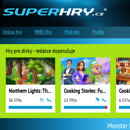
Online hry
MMO Hry
Plné hry
Profily
Hry pro dívky - redakce doporučuje
Northern Lights: The Secret of the Forest
Cooking Stories: Fun Cafe Game
Cook
36 379x
13 795x
6 137x
Monster 