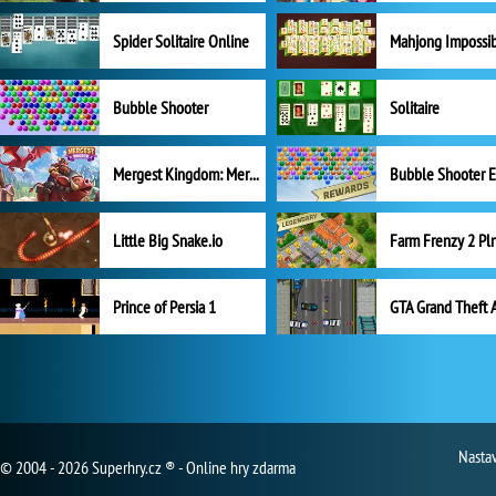
Spider Solitaire Online
Mahjong Impossi
Bubble Shooter
Solitaire
Mergest Kingdom: Merge Puzzle
Little Big Snake.io
Prince of Persia 1
GTA Grand Theft 
Nasta
© 2004 - 2026 Superhry.cz ® - Online hry zdarma