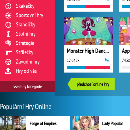
Skákačky
Sportovní hry
Srandičky
Stolní hry
Strategie
Monster High Dance Off
Střílečky
17 648x
743x
Závodní hry
Hry od vás
předchozí online hry
všechny kategorie
Populární Hry Online
Forge of Empires
Lady Popular