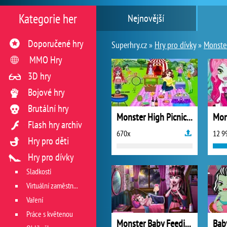
Kategorie her
Nejnovější
Doporučené hry
Superhry.cz »
Hry pro dívky
»
Monste
MMO Hry
3D hry
Bojové hry
Brutální hry
Monster High Picnic Party
Flash hry archiv
670x
12 9
Hry pro děti
Hry pro dívky
Sladkosti
Virtuální zaměstnání v restauraci
Vaření
Práce s květenou
Monster Baby Feeding
Bab